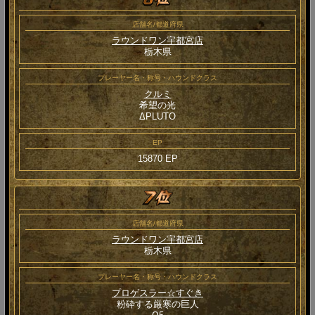
店舗名/都道府県
ラウンドワン宇都宮店
栃木県
プレーヤー名・称号・ハウンドクラス
クルミ
希望の光
ΔPLUTO
EP
15870 EP
店舗名/都道府県
ラウンドワン宇都宮店
栃木県
プレーヤー名・称号・ハウンドクラス
プロゲスラー☆すぐき
粉砕する厳寒の巨人