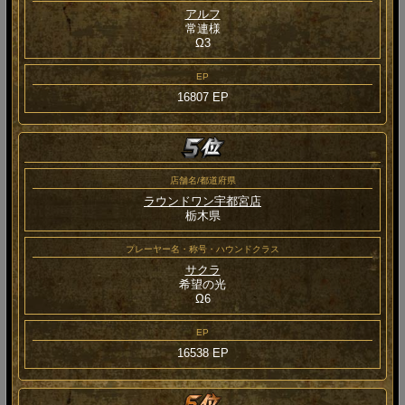
アルフ
常連様
Ω3
EP
16807 EP
店舗名/都道府県
ラウンドワン宇都宮店
栃木県
プレーヤー名・称号・ハウンドクラス
サクラ
希望の光
Ω6
EP
16538 EP