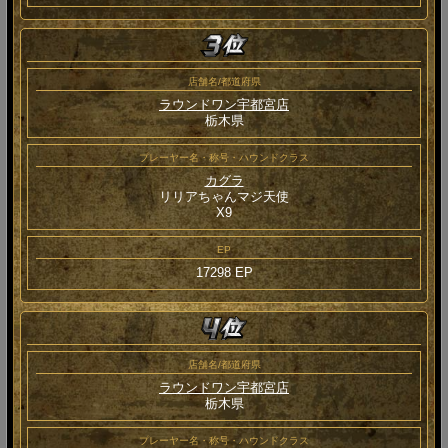
店舗名/都道府県
ラウンドワン宇都宮店
栃木県
プレーヤー名・称号・ハウンドクラス
カグラ
リリアちゃんマジ天使
Χ9
EP
17298 EP
店舗名/都道府県
ラウンドワン宇都宮店
栃木県
プレーヤー名・称号・ハウンドクラス