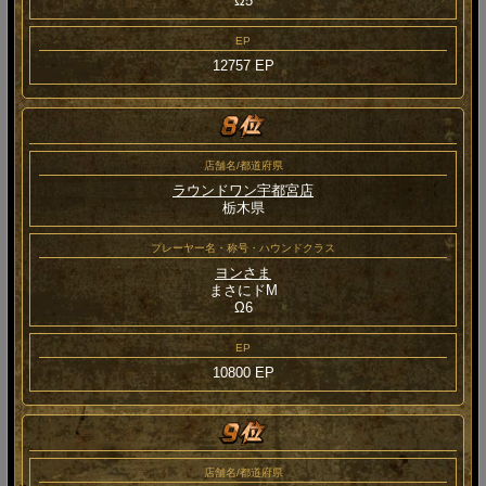
Ω5
EP
12757 EP
店舗名/都道府県
ラウンドワン宇都宮店
栃木県
プレーヤー名・称号・ハウンドクラス
ヨンさま
まさにドM
Ω6
EP
10800 EP
店舗名/都道府県