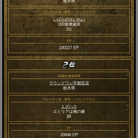
栃木県
プレーヤー名・称号・ハウンドクラス
いばらのせいれい
100連殲滅章
Ω1
EP
100227 EP
店舗名/都道府県
ラウンドワン宇都宮店
栃木県
プレーヤー名・称号・ハウンドクラス
ミズハス
エミリアは俺の嫁
β6
EP
20848 EP