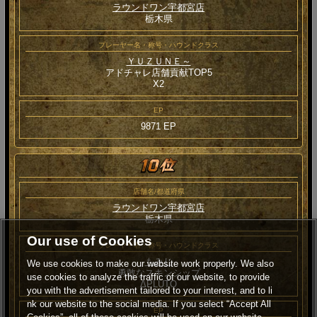
ラウンドワン宇都宮店
栃木県
プレーヤー名・称号・ハウンドクラス
ＹＵＺＵＮＥ～
アドチャレ店舗貢献TOP5
Χ2
EP
9871 EP
店舗名/都道府県
ラウンドワン宇都宮店
栃木県
Our use of Cookies
プレーヤー名・称号・ハウンドクラス
もみじ
We use cookies to make our website work properly. We also
勇敢なスキンシップ
use cookies to analyze the traffic of our website, to provide
ΔPLUTO
you with the advertisement tailored to your interest, and to li
nk our website to the social media. If you select “Accept All
EP