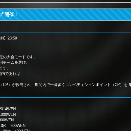
プ 開催！
UN】23:59
定の大会モードです。
用チームを選び、
ます。
間内であれば
（CP）が授与され、期間内で一番多くコンペティションポイント（CP）を 
14WEN
00WEN
00WEN
位 600WEN