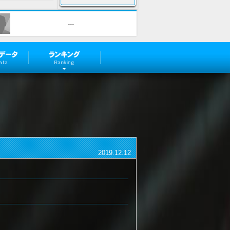
---
Player Data
Ranking
2019.12.12