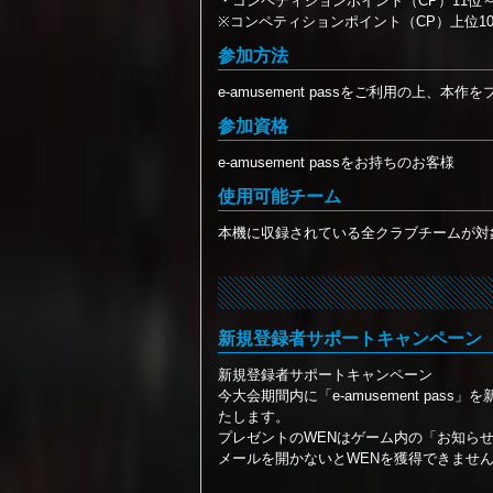
・コンペティションポイント（CP）11位～1
※コンペティションポイント（CP）上位1
参加方法
e-amusement passをご利用の上
参加資格
e-amusement passをお持ちのお客様
使用可能チーム
本機に収録されている全クラブチームが対
新規登録者サポートキャンペーン
新規登録者サポートキャンペーン
今大会期間内に「e-amusement pas
たします。
プレゼントのWENはゲーム内の「お知ら
メールを開かないとWENを獲得できませ