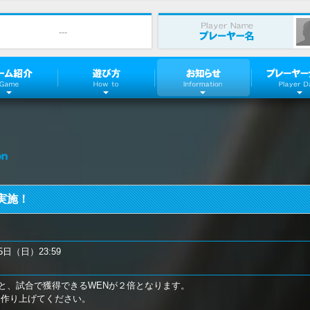
---
Game
How To
Event
実施！
5日（日）23:59
と、試合で獲得できるWENが２倍となります。
を作り上げてください。