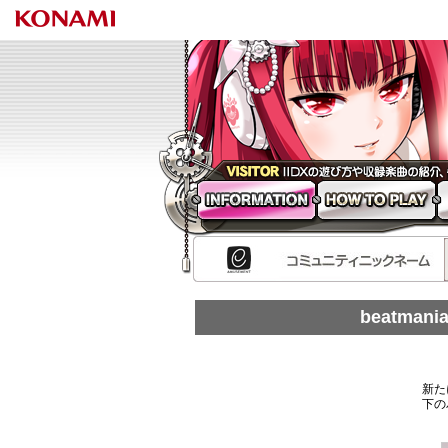
beatm
INFORMATION
HOW TO PLAY
N
beatma
新た
下の