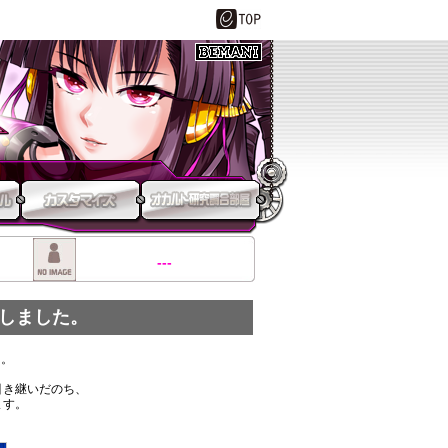
---
了致しました。
た。
タを引き継いだのち、
ます。