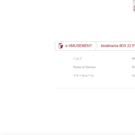
e-AMUSEMENT
beatmania IIDX 22
ヘルプ
F
Terms of Service
Pr
マナー＆ルール
C