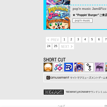
pop'n music Jam&Fizz
★ ”Poppin' Burger”ご
pop'n music
1
2
3
4
5
6
7
24
25
“BEMANI”はKONAMIサウンドシ
ヘルプ
F