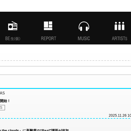
MANI生放送(仮)
特集
MUSIC
ARTISTs
TAS
開始！
AS
2025.11.26 1
ugh the clouds』に高難度の“Real”譜面が追加。