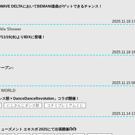
Y WAVE DELTAにおいてBEMANI楽曲がゲットできるチャンス！
2025.11.18 1
rkle Shower
が11/19(水)よりIIDXに登場！
2025.11.18 1
オープン♪
2025.11.15 0
n WORLD
部 × DanceDanceRevolution」コラボ開催！
にじさんじダンス部
コナミプレミアムくじ
2025.11.14 1
ミューズメント エキスポ 2025にて出張開催📺📺