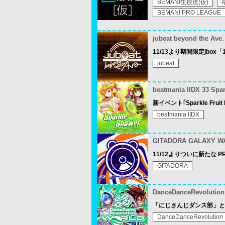
BEMANI生放送(仮)
BEMANI PRO LEAGUE
jubeat beyond the Ave.
11/13より期間限定jbo
jubeat
beatmania IIDX 33 Spa
新イベント｢Sparkle Frui
beatmania IIDX
GITADORA GALAXY W
11/12よりついに新たな PR
GITADORA
DanceDanceRevolutio
「にじさんじダンス部」と「D
DanceDanceRevolution