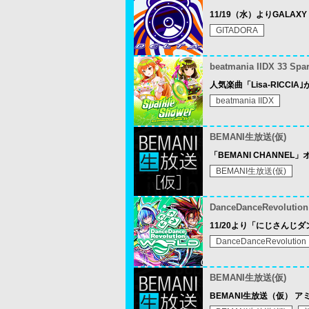
11/19（水）よりGALAX
GITADORA
beatmania IIDX 33 Spa
人気楽曲「Lisa-RICCIA｣
beatmania IIDX
BEMANI生放送(仮)
「BEMANI CHANNEL」
BEMANI生放送(仮)
DanceDanceRevolutio
11/20より「にじさんじダンス
DanceDanceRevolution
BEMANI生放送(仮)
BEMANI生放送（仮） ア