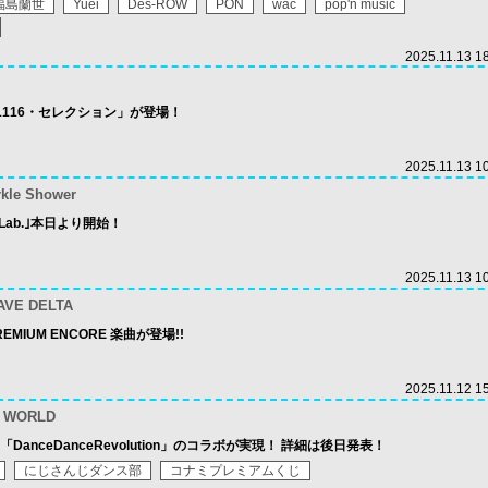
福島蘭世
Yuei
Des-ROW
PON
wac
pop'n music
2025.11.13 1
x「1116・セレクション」が登場！
2025.11.13 1
rkle Shower
t Lab.｣本日より開始！
2025.11.13 1
AVE DELTA
EMIUM ENCORE 楽曲が登場!!
2025.11.12 1
n WORLD
anceDanceRevolution」のコラボが実現！ 詳細は後日発表！
にじさんじダンス部
コナミプレミアムくじ