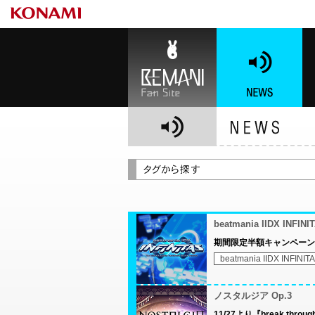
BEMANI Fan Site
NEWS
BE
beatmania IIDX INFINI
期間限定半額キャンペーン
beatmania IIDX INFINIT
ノスタルジア Op.3
11/27より『break thro