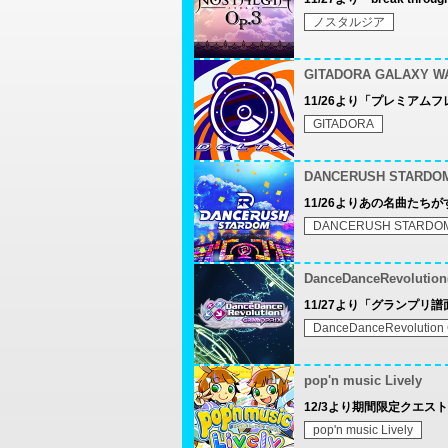
ノスタルジア
GITADORA GALAXY W
11/26より「プレミアム
GITADORA
DANCERUSH STARDO
11/26よりあの名曲たち
DANCERUSH STARDO
DanceDanceRevoluti
11/27より「グランプリ譜面
DanceDanceRevolution
pop'n music Lively
12/3より期間限定クエス
pop'n music Lively