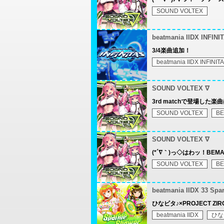
SOUND VOLTEX
beatmania IIDX INFINI
3/4楽曲追加！
beatmania IIDX INFINIT
SOUND VOLTEX ∇
3rd matchで登場した
SOUND VOLTEX
BE
SOUND VOLTEX ∇
(*´∇｀)っ◇はわッ！BEMA
SOUND VOLTEX
BE
beatmania IIDX 33 Spa
ひなビタ♪×PROJECT ZIR
beatmania IIDX
ひな