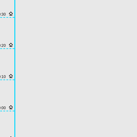
0:30
0:20
0:10
0:00