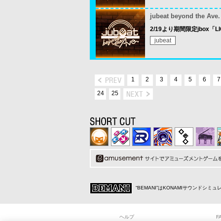
jubeat beyond the Ave.
2/19より期間限定jbox「
jubeat
1
2
3
4
5
6
7
24
25
“BEMANI”はKONAMIサウンドシ
ヘルプ
F