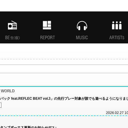
MANI生放送(仮)
特集
MUSIC
ARTISTs
n WORLD
ック feat.REFLEC BEAT vol.3」の先行プレー対象が誰でも遊べるようになり
2026.02.27 1
リースタンプボーナス更新のお知らせデス♪