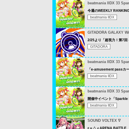
beatmania IIDX 33 Spa
今週のWEEKLY RANKING
beatmania IIDX
GITADORA GALAXY W
2/25より「超視力！第7回
GITADORA
beatmania IIDX 33 Spa
「e-amusement p
beatmania IIDX
beatmania IIDX 33 Spa
開催中イベント「Sparkle 
beatmania IIDX
SOUND VOLTEX ∇
ε＝△＜ARENA BATT