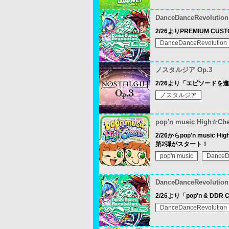
DanceDanceRevolutio
2/26よりPREMIUM CU
DanceDanceRevolution
ノスタルジア Op.3
2/26より「エピソード
ノスタルジア
pop'n music High☆Che
2/26からpop'n music H
第2弾がスタート！
pop'n music
DanceD
DanceDanceRevolutio
2/26より「pop'n & DDR 
DanceDanceRevolution