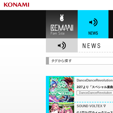
BEMANI Fan Site
NEWS
BE
DanceDanceRevolutio
2/27より「スペシャル楽曲パ
DanceDanceRevolution
SOUND VOLTEX ∇
(* ^∇^)ﾉ∇ウィーク