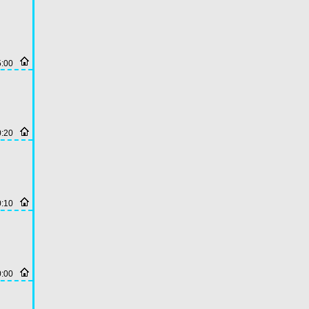
5:00
0:20
0:10
0:00