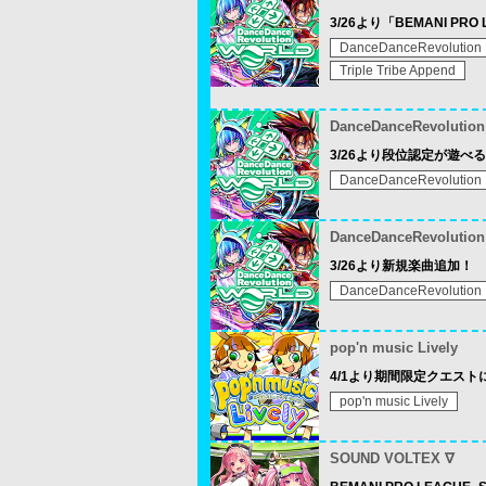
3/26より「BEMANI PRO L
DanceDanceRevolution
Triple Tribe Append
DanceDanceRevolutio
3/26より段位認定が遊べ
DanceDanceRevolution
DanceDanceRevolutio
3/26より新規楽曲追加！
DanceDanceRevolution
pop'n music Lively
4/1より期間限定クエストに「le
pop'n music Lively
SOUND VOLTEX ∇