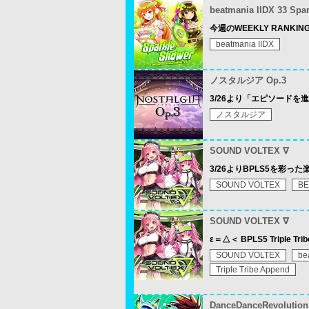
beatmania IIDX 33 Spa
今週のWEEKLY RANKING
beatmania IIDX
ノスタルジア Op.3
3/26より「エピソード
ノスタルジア
SOUND VOLTEX ∇
3/26よりBPLS5を彩
SOUND VOLTEX
BE
SOUND VOLTEX ∇
ε＝△＜ BPLS5 Triple Tr
SOUND VOLTEX
be
Triple Tribe Append
DanceDanceRevolutio