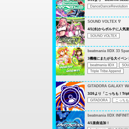
DanceDanceRevolution
SOUND VOLTEX ∇
4/1(水)からボルテに人
SOUND VOLTEX
beatmania IIDX 33 Spa
3機種にまたがる大イベント「BEM
beatmania IIDX
SOU
Triple Tribe Append
GITADORA GALAXY W
3/26より「こっちも！Trip
GITADORA
こっちもTr
beatmania IIDX INFINI
4/1楽曲追加！