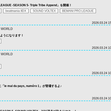
EAGUE -SEASON 5- Triple Tribe Append」を開催！
beatmania IIDX
SOUND VOLTEX
BEMANI PRO LEAGUE
2026.03.24 1
n WORLD
るようになります！
2026.03.24 1
n WORLD
2026.03.24 1
 mal du pays, numéro 1」が登場するよ♪
2026.03.24 1