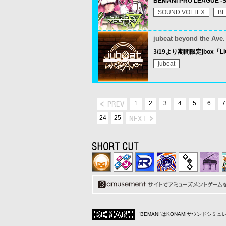
BEMANI PRO LEAGUE
SOUND VOLTEX
BE
jubeat beyond the Ave.
3/19より期間限定jbox「
jubeat
1
2
3
4
5
6
7
24
25
“BEMANI”はKONAMIサウンドシ