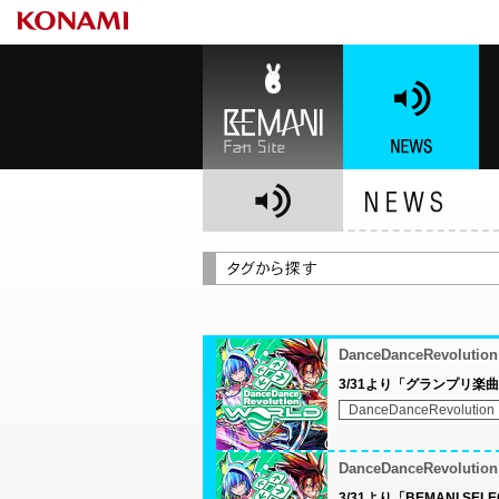
BEMANI Fan Site
NEWS
BE
DanceDanceRevolutio
3/31より「グランプリ楽
DanceDanceRevolution
DanceDanceRevolutio
3/31より「BEMANI 