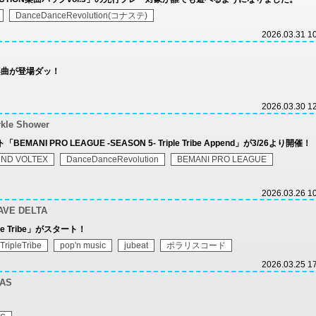
DanceDanceRevolution(コナステ)
2026.03.31 1
気楽曲が登場ダッ！
2026.03.30 1
rkle Shower
ANI PRO LEAGUE -SEASON 5- Triple Tribe Append」が3/26より開催！
ND VOLTEX
DanceDanceRevolution
BEMANI PRO LEAGUE
2026.03.26 1
AVE DELTA
le Tribe」がスタート！
ipleTribe
pop'n music
jubeat
ポラリスコード
2026.03.25 1
TAS