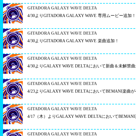
GITADORA GALAXY WAVE DELTA
4/30よりGITADORA GALAXY WAVE 専用ムービー追加！
GITADORA GALAXY WAVE DELTA
4/30よりGITADORA GALAXY WAVE 楽曲追加！
GITADORA GALAXY WAVE DELTA
4/30よりGALAXY WAVE DELTAにおいて新曲＆未
GITADORA GALAXY WAVE DELTA
4/23よりGALAXY WAVE DELTAにおいてBEMANI
GITADORA GALAXY WAVE DELTA
4/17（木）よりGALAXY WAVE DELTAにおいてBE
GITADORA GALAXY WAVE DELTA