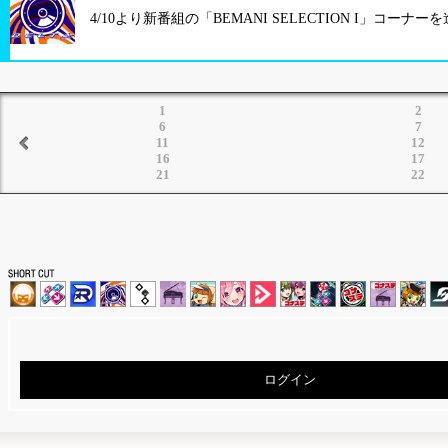
4/10より新番組の「BEMANI SELECTION I」コーナ
1
2
6
7
11
12
16
17
21
22
ログイン