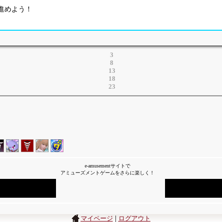
ーを進めよう！
3
8
13
18
23
e-amusementサイトで
アミューズメントゲームをさらに楽しく！
|
マイページ
ログアウト