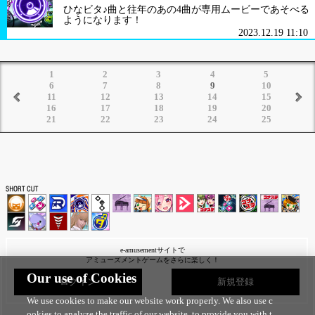
ひなビタ♪曲と往年のあの4曲が専用ムービーであそべる
ようになります！
2023.12.19 11:10
1
2
3
4
5
6
7
8
9
10
11
12
13
14
15
16
17
18
19
20
21
22
23
24
25
e-amusementサイトで
アミューズメントゲームをさらに楽しく！
Our use of Cookies
ログイン
新規登録
We use cookies to make our website work properly. We also use c
ookies to analyze the traffic of our website, to provide you with t