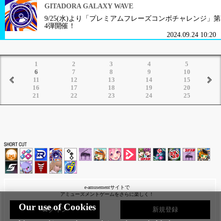
GITADORA GALAXY WAVE
9/25(水)より「プレミアムフレーズコンボチャレンジ」第
4弾開催！
2024.09.24 10:20
1
2
3
4
5
6
7
8
9
10
11
12
13
14
15
16
17
18
19
20
21
22
23
24
25
e-amusementサイトで
アミューズメントゲームをさらに楽しく！
Our use of Cookies
ログイン
新規登録