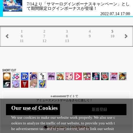
7/14より「サマーログインボーナスキャンペーン」とし
て期間限定ログインボーナスが登場！
2022.07.14 17:00
1
2
3
4
5
6
7
8
9
10
11
12
13
e-amusementサイトで
アミューズメントゲームをさらに楽しく！
Our use of Cookies
ログイン
新規登録
We use cookies to make our website work properly. We also use c
ookies to analyze the traffic of our website, to provide you with t
|
マイページ
ログアウト
he advertisement tailored to your interest, and to link our websit