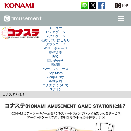
メニュー
ビデオゲーム
メダルゲーム
初めての方はこちら
ダウンロード
PASELIチャージ
動作環境
FAQ
問い合わせ
購買部
ベーシックコース
App Store
Google Play
各種規約
コナステについて
ログイン
コナステとは？