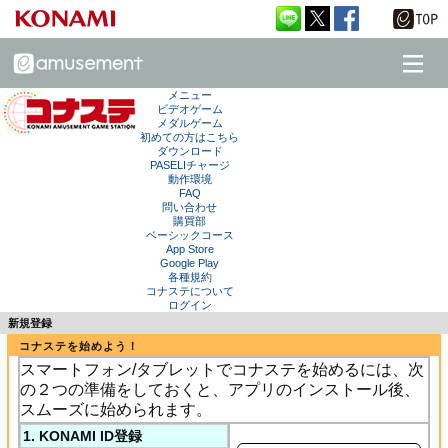
メニュー
ビデオゲーム
メダルゲーム
初めての方はこちら
ダウンロード
PASELIチャージ
動作環境
FAQ
問い合わせ
購買部
ベーシックコース
App Store
Google Play
各種規約
コナステについて
ログイン
新規登録
コナステを始めよう！
スマートフォン/タブレットでコナステを始めるには、次
の２つの準備をしておくと、アプリのインストール後、
スムーズに始められます。
1. KONAMI ID登録