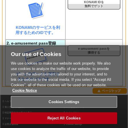
KONAMI IDを
無料でゲット
KONAMIのサービスを利
用するためのIDです。
2. e-amusement pass登録
e-amusement passを
獲得する
Our use of Cookies
We use cookies to make our website work properly. We also
use cookies to analyze the traffic of our website, to provide
ゲームのデータを保存す
you with the advertisement tailored to your interest, and to
るためのパスです。
link our website to the social media. If you select “Accept All
Cookies”, all of these cookies will be used on our website.
Cookie Notice
ヘルプ
Cookies Settings
利用規約
個人情報等保護方針
外部送信について
特定商取引法に基づく表示
サイトポリシー
Reject All Cookies
マナー＆ルール
お問い合わせ
設置店舗検索
Cookies Settings