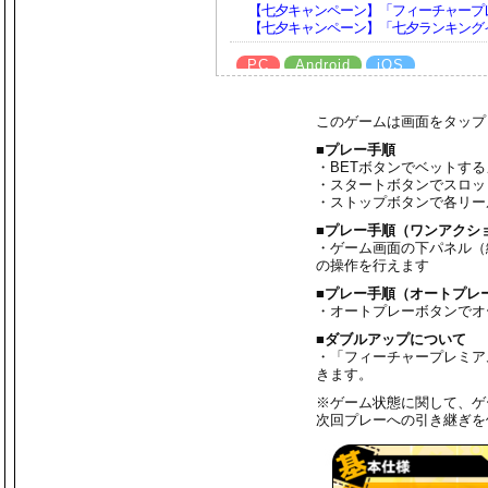
【七夕キャンペーン】「フィーチャープレ
【七夕キャンペーン】「七夕ランキング
PC
Android
iOS
2026/6/15
【深緑キャンペーン】「フィーチャープレ
このゲームは画面をタップ
のお知らせ
【深緑キャンペーン】「コナステ メダル
■プレー手順
・BETボタンでベットす
PC
Android
iOS
・スタートボタンでスロッ
・ストップボタンで各リー
2026/6/8
【梅雨を乗り切ろうキャンペーン】「フィ
■プレー手順（ワンアクシ
知らせ
・ゲーム画面の下パネル（
の操作を行えます
PC
Android
iOS
■プレー手順（オートプレ
2026/5/25
・オートプレーボタンでオ
【アーリーサマーキャンペーン】「フィー
■ダブルアップについて
ント」開催のお知らせ
・「フィーチャープレミア
【アーリーサマーキャンペーン】「アー
きます。
PC
Android
iOS
※ゲーム状態に関して、ゲ
次回プレーへの引き継ぎを
2026/5/11
【新緑キャンペーン】「フィーチャープレ
PC
Android
iOS