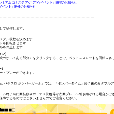
ミアム コナステ アゲ↑アゲ↑イベント」開催のお知らせ
イベント」開催のお知らせ
ミアム コナステ アゲ↑アゲ↑＆お宝台を探せ！イベント」開催
して操作します。
コーナー 第26回最強メダル王決定戦」開催のお知らせ
るメダル枚数を決めます
トを回転させます
ルを停止します
ーチャープレミアム コナステ アゲ↑アゲ↑イベント」開催のお
ョン）
絵のかいてある部分）をクリックすることで、ベット→スロットを回転→各
ー）
ートプレーができます。
チャープレミアム コナステ アゲ↑アゲ↑＆お宝台を探せ！イベ
ム パチスロ ボンバーガール」では、「ボンバータイム」終了後のみダブル
リーサマーランキングイベント」開催のお知らせ
ーム終了時に回転数やボーナス状態等が次回プレーへ引き継がれる場合がご
保障するものではございませんのでご注意ください。
ミアム コナステ アゲ↑アゲ↑イベント」開催のお知らせ