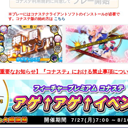
※プレーにはコナステクライアントソフトのインストールが必要で
す。コナステ版の始め方は
こちら
重要なお知らせ】『コナステ』における禁止事項につ
開催期間
7/27(月)7:00
～
8/1