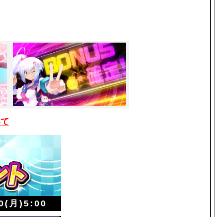
いて
0(月)5:00