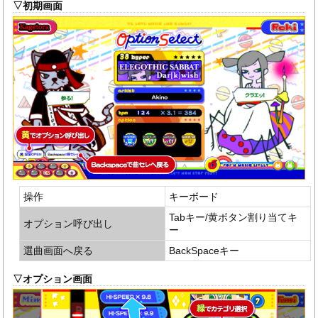
▽初期画面
操作
キーボード
Tabキー/黄ボタン割り当てキ
オプション呼び出し
ー
選曲画面へ戻る
BackSpaceキー
▽オプション画面