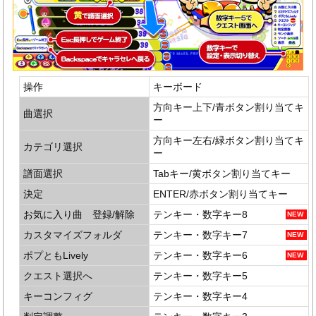
操作
キーボード
方向キー上下/青ボタン割り当てキ
曲選択
ー
方向キー左右/緑ボタン割り当てキ
カテゴリ選択
ー
譜面選択
Tabキー/黄ボタン割り当てキー
決定
ENTER/赤ボタン割り当てキー
お気に入り曲 登録/解除
テンキー・数字キー8
カスタマイズフォルダ
テンキー・数字キー7
ポプともLively
テンキー・数字キー6
クエスト選択へ
テンキー・数字キー5
キーコンフィグ
テンキー・数字キー4