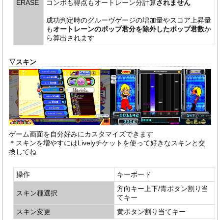
ERASE
コンボも得点もオートレーン分計算
されません
成功判定時のグルーヴゲージの増加量やスコア上昇量
も
オートレーンのポップ君分を除外したポップ君数
か
ら算出されます
▽スキン
ゲーム画面を自分好みにカスタマイズできます
＊スキンを増やすにはLivelyチケットを使って好きなスキンと交
換してね
操作
キーボード
方向キー上下/青ボタン割り当
スキン種選択
てキー
スキン変更
黄ボタン割り当てキー