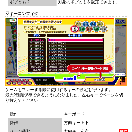
ポプとも２
対象のポプともを設定できます。
▽キーコンフィグ
ゲームをプレーする際に使用するキーの設定を行います。
最大2種類保存できるようになりました。左右キーでページを切
り替えてください
操作
キーボード
操作
方向キー上下
ページ移動
方向キー左右