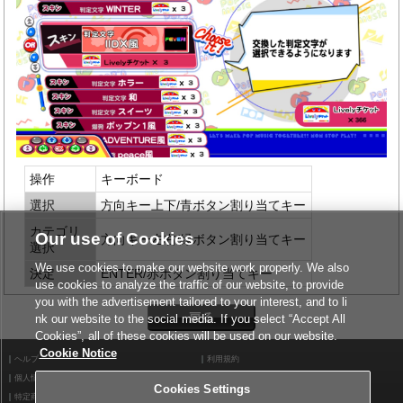
操作
キーボード
選択
方向キー上下/青ボタン割り当てキー
カテゴリ
Our use of Cookies
方向キー左右/緑ボタン割り当てキー
選択
We use cookies to make our website work properly. We also
決定
ENTER/赤ボタン割り当てキー
use cookies to analyze the traffic of our website, to provide
you with the advertisement tailored to your interest, and to li
nk our website to the social media. If you select “Accept All
Cookies”, all of these cookies will be used on our website.
Cookie Notice
ヘルプ
利用規約
個人情報等保護方針
外部送信について
Cookies Settings
特定商取引法に基づく表示
サイトポリシー