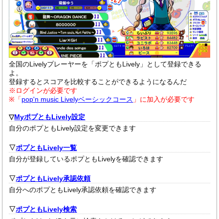
全国のLivelyプレーヤーを「ポプともLively」として登録できる
よ。
登録するとスコアを比較することができるようになるんだ
※ログインが必要です
※「
pop'n music Livelyベーシックコース
」に加入が必要です
▽
MyポプともLively設定
自分のポプともLively設定を変更できます
▽
ポプともLively一覧
自分が登録しているポプともLivelyを確認できます
▽
ポプともLively承認依頼
自分へのポプともLively承認依頼を確認できます
▽
ポプともLively検索