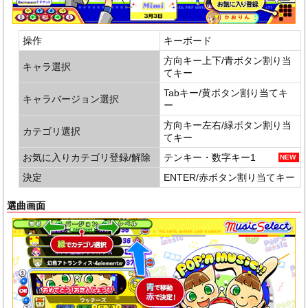
操作
キーボード
方向キー上下/青ボタン割り当
キャラ選択
てキー
Tabキー/黄ボタン割り当てキ
キャラバージョン選択
ー
方向キー左右/緑ボタン割り当
カテゴリ選択
てキー
お気に入りカテゴリ登録/解除
テンキー・数字キー1
決定
ENTER/赤ボタン割り当てキー
選曲画面