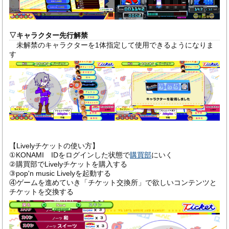
▽
キャラクター先行解禁
未解禁のキャラクターを1体指定して使用できるようになりま
す
【Livelyチケットの使い方】
①KONAMI IDをログインした状態で
購買部
にいく
②購買部でLivelyチケットを購入する
③pop'n music Livelyを起動する
④ゲームを進めていき「チケット交換所」で欲しいコンテンツと
チケットを交換する