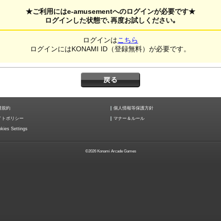
★ご利用にはe-amusementへのログインが必要です★
ログインした状態で､再度お試しください｡
ログインは
こちら
ログインにはKONAMI ID（登録無料）が必要です。
用規約
個人情報等保護方針
イトポリシー
マナー＆ルール
kies Settings
©2026 Konami Arcade Games