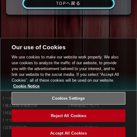
TOPへ戻る
Our use of Cookies
We use cookies to make our website work properly. We also
use cookies to analyze the traffic of our website, to provide
you with the advertisement tailored to your interest, and to
link our website to the social media. If you select “Accept All
Cookies”, all of these cookies will be used on our website.
Cookie Notice
ヘルプ
Cookies Settings
利用規約
個人情報等保護方針
外部送信について
特定商取引法に基づく表示
サイトポリシー
Reject All Cookies
マナー＆ルール
お問い合わせ
設置店舗検索
Cookies Settings
Accept All Cookies