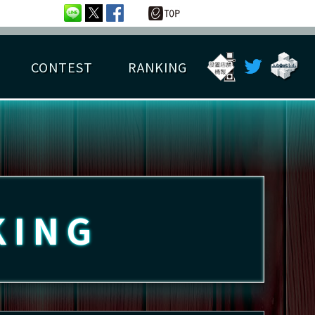
CONTEST
RANKING
OTAL BEST SCORE
楽曲データ
フレンドリスト
RANKING
詳細楽曲データ
んごろチャレンジ
EDIT譜面
KING