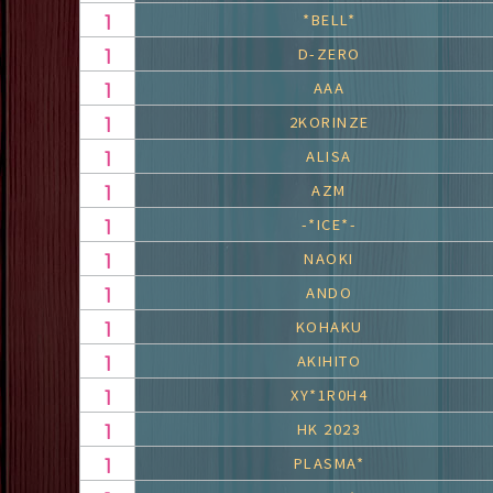
*BELL*
D-ZERO
AAA
2KORINZE
ALISA
AZM
-*ICE*-
NAOKI
ANDO
KOHAKU
AKIHITO
XY*1R0H4
HK 2023
PLASMA*