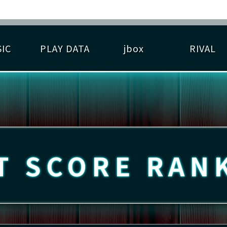
IC
PLAY DATA
jbox
RIVAL
RIGINAL HIT CHART
大会参加
逆ライバル一覧
遊べる楽曲
基本の遊び方
大会開催
ライバル比較
ゆびベル
BEST SCORE
大会参加情報
アーティスト紹介
遊び方ガイド
プレーヤー検索
RANKING
大会とは？
T
プレーグラフ
ね
T SCORE
RAN