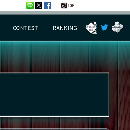
CONTEST
RANKING
OTAL BEST SCORE
楽曲データ
フレンドリスト
RANKING
詳細楽曲データ
んごろチャレンジ
EDIT譜面