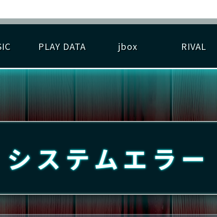
IC
PLAY DATA
jbox
RIVAL
RIGINAL HIT CHART
大会参加
逆ライバル一覧
遊べる楽曲
基本の遊び方
大会開催
ライバル比較
ゆびベル
BEST SCORE
大会参加情報
アーティスト紹介
遊び方ガイド
プレーヤー検索
RANKING
大会とは？
T
プレーグラフ
ね
システムエラー