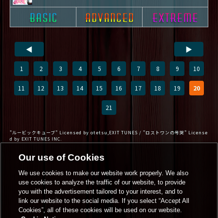
◀
▶
1
2
3
4
5
6
7
8
9
10
11
12
13
14
15
16
17
18
19
20
21
"ルービックキューブ" Licensed by otetsu,EXIT TUNES / "ロストワンの号哭" License
d by EXIT TUNES INC.
Our use of Cookies
We use cookies to make our website work properly. We also
use cookies to analyze the traffic of our website, to provide
you with the advertisement tailored to your interest, and to
link our website to the social media. If you select “Accept All
Cookies”, all of these cookies will be used on our website.