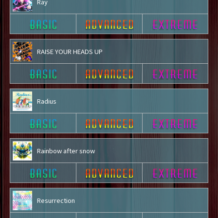
Ray
RAISE YOUR HEADS UP
Radius
Rainbow after snow
Resurrection