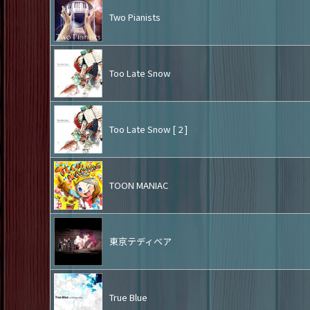
Two Pianists
Too Late Snow
Too Late Snow [ 2 ]
TOON MANIAC
東京テディベア
True Blue