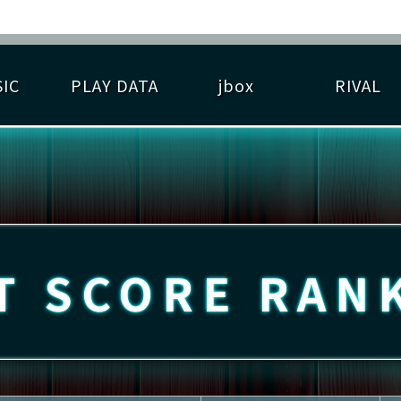
IC
PLAY DATA
jbox
RIVAL
RIGINAL HIT CHART
大会参加
逆ライバル一覧
遊べる楽曲
基本の遊び方
大会開催
ライバル比較
ゆびベル
BEST SCORE
大会参加情報
アーティスト紹介
遊び方ガイド
プレーヤー検索
RANKING
大会とは？
T
プレーグラフ
ね
T SCORE
RAN