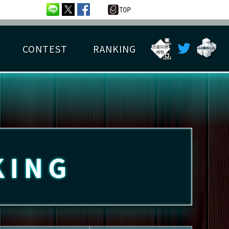
CONTEST
RANKING
OTAL BEST SCORE
楽曲データ
フレンドリスト
RANKING
詳細楽曲データ
んごろチャレンジ
EDIT譜面
KING