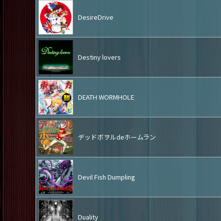
DesireDrive
Destiny lovers
DEATH WORMHOLE
デッドボヲルdeホームラン
Devil Fish Dumpling
Duality