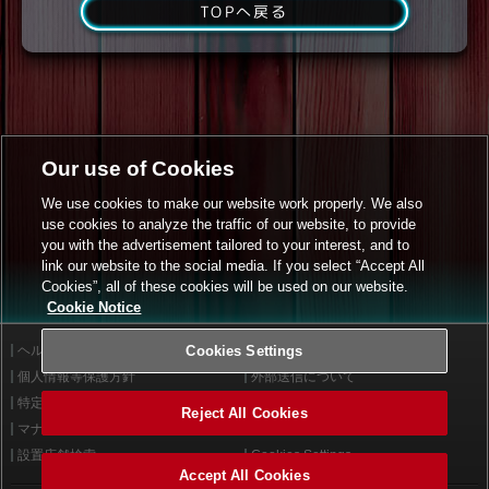
TOPへ戻る
Our use of Cookies
We use cookies to make our website work properly. We also
use cookies to analyze the traffic of our website, to provide
you with the advertisement tailored to your interest, and to
link our website to the social media. If you select “Accept All
Cookies”, all of these cookies will be used on our website.
Cookie Notice
ヘルプ
Cookies Settings
利用規約
個人情報等保護方針
外部送信について
特定商取引法に基づく表示
サイトポリシー
Reject All Cookies
マナー＆ルール
お問い合わせ
設置店舗検索
Cookies Settings
Accept All Cookies