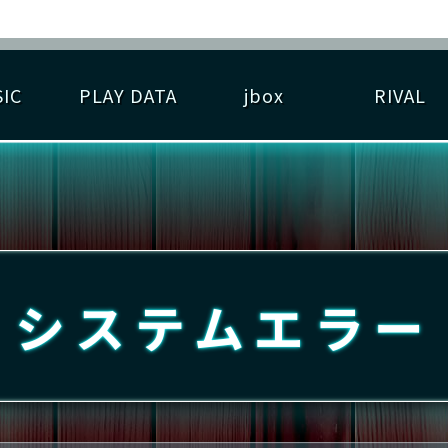
IC
PLAY DATA
jbox
RIVAL
RIGINAL HIT CHART
大会参加
逆ライバル一覧
遊べる楽曲
基本の遊び方
大会開催
ライバル比較
ゆびベル
BEST SCORE
大会参加情報
アーティスト紹介
遊び方ガイド
プレーヤー検索
RANKING
大会とは？
T
プレーグラフ
ね
システムエラー