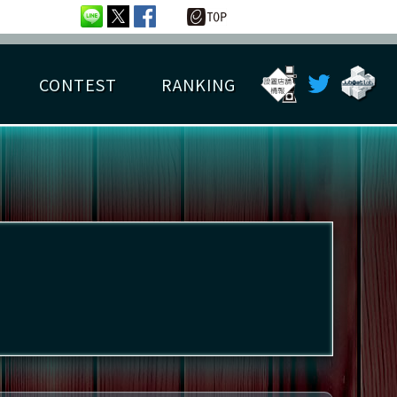
CONTEST
RANKING
OTAL BEST SCORE
楽曲データ
フレンドリスト
RANKING
詳細楽曲データ
んごろチャレンジ
EDIT譜面