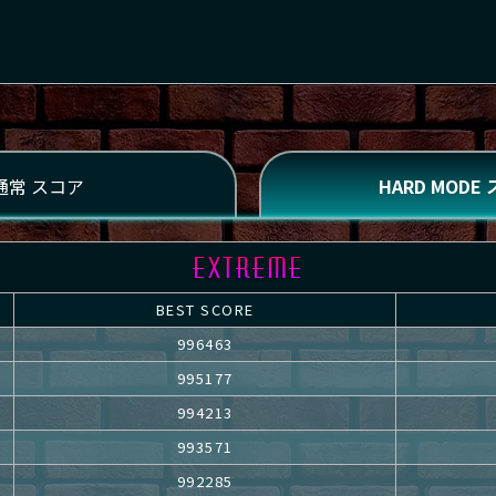
BEST SCORE
996463
995177
994213
993571
992285