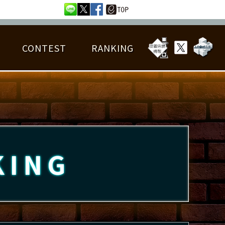
CONTEST
RANKING
OTAL BEST SCORE
楽曲データ
フレンドリスト
RANKING
詳細楽曲データ
んごろチャレンジ
EDIT譜面
KING