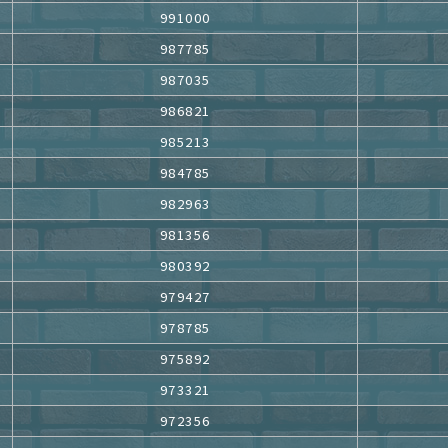
991000
987785
987035
986821
985213
984785
982963
981356
980392
979427
978785
975892
973321
972356