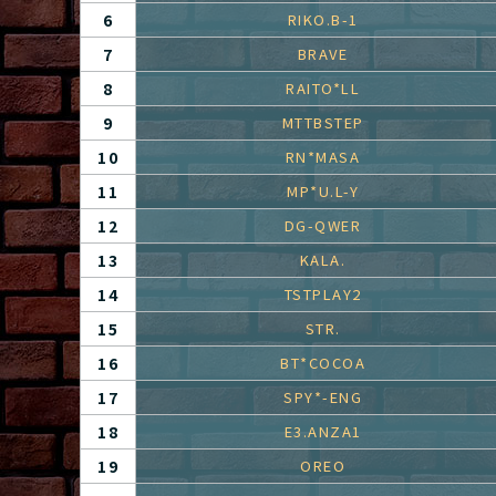
6
RIKO.B-1
7
BRAVE
8
RAITO*LL
9
MTTBSTEP
10
RN*MASA
11
MP*U.L-Y
12
DG-QWER
13
KALA.
14
TSTPLAY2
15
STR.
16
BT*COCOA
17
SPY*-ENG
18
E3.ANZA1
19
OREO