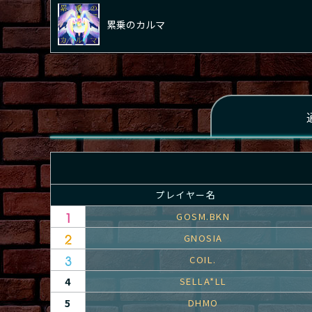
累乗のカルマ
プレイヤー名
GOSM.BKN
GNOSIA
COIL.
4
SELLA*LL
5
DHMO