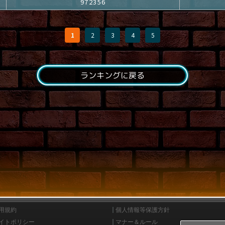
972356
1
2
3
4
5
ランキングに戻る
用規約
個人情報等保護方針
イトポリシー
マナー＆ルール