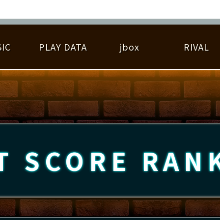
IC
PLAY DATA
jbox
RIVAL
RIGINAL HIT CHART
大会参加
逆ライバル一覧
遊べる楽曲
基本の遊び方
大会開催
ライバル比較
ゆびベル
BEST SCORE
大会参加情報
アーティスト紹介
遊び方ガイド
プレーヤー検索
RANKING
大会とは？
T
プレーグラフ
ね
T SCORE
RAN