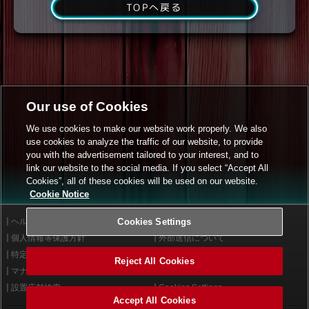
TOPへ戻る
Our use of Cookies
We use cookies to make our website work properly. We also
use cookies to analyze the traffic of our website, to provide
you with the advertisement tailored to your interest, and to
link our website to the social media. If you select “Accept All
Cookies”, all of these cookies will be used on our website.
Cookie Notice
ヘルプ
Cookies Settings
利用規約
個人情報等保護方針
外部送信について
特定商取引法に基づく表示
サイトポリシー
Reject All Cookies
マナー＆ルール
お問い合わせ
設置店舗検索
Cookies Settings
Accept All Cookies