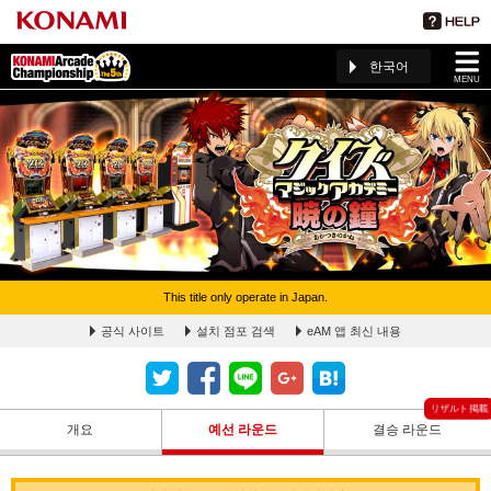
한국어
MENU
This title only operate in Japan.
クイズマジックアカデミー暁の鐘 予選ラウンドランキングペ
공식 사이트
설치 점포 검색
eAM 앱 최신 내용
ージ(The 5th KAC)
개요
예선 라운드
결승 라운드