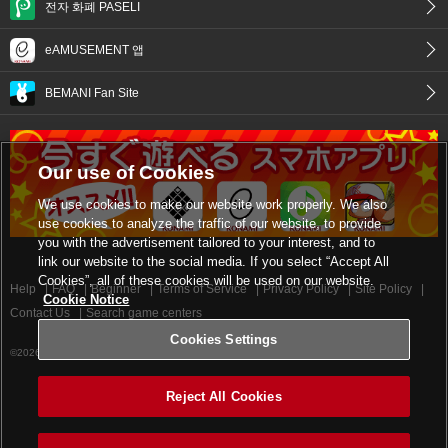
전자 화폐 PASELI
eAMUSEMENT 앱
BEMANI Fan Site
Our use of Cookies
We use cookies to make our website work properly. We also
use cookies to analyze the traffic of our website, to provide
you with the advertisement tailored to your interest, and to
link our website to the social media. If you select “Accept All
Cookies”, all of these cookies will be used on our website.
Help
FAQ
Beginner
Terms of Service
Privacy Policy
Site Policy
Cookie Notice
Contact Us
Search game centers
Cookies Settings
©2026 Konami Digital Entertainment
Reject All Cookies