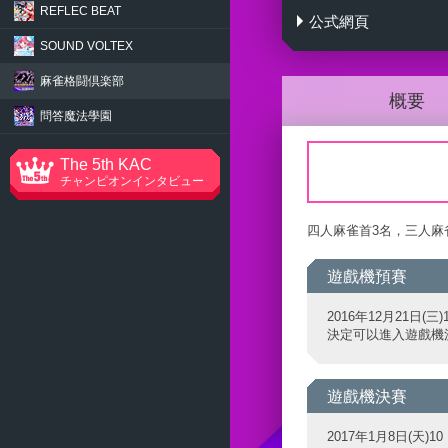
REFLEC BEAT
公式網頁
麻雀格闘倶楽部
SOUND VOLTEX
麻雀格闘倶楽部
概要
問答魔法學園
The 5th KAC
チャンピオンインタビュー
四人麻雀首3名，三人麻雀首
遊戲機預賽
2016年12月21日(三)
決定可以進入遊戲機
遊戲機決賽
2017年1月8日(天)10