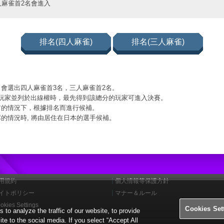
人麻雀首2名會進入
排名(四人麻雀)
排名(三人麻雀)
會選出四人麻雀首3名，三人麻雀首2名。
的玩家並列於出線權時，最先得到該總分的玩家可進入決賽。
它的情況下，根據排名而進行候補。
的情況時, 將由居住在日本的選手候補。
用規約
個人情報等保護方針
イトポリシー
マナー＆ルール
okies Settings
Cookies Set
o analyze the traffic of our website, to provide
ite to the social media. If you select “Accept All