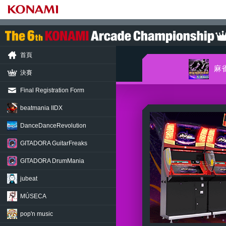
首頁
麻
決賽
Final Registration Form
beatmania IIDX
DanceDance
Revolution
GITADORA
GuitarFreaks
GITADORA
DrumMania
jubeat
MÚSECA
pop'n music