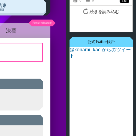
結束
情況
決賽
公式Twitter帳戶
@konami_kac からのツイー
ト