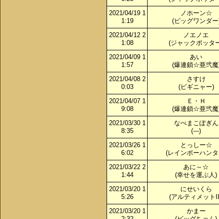
2021/04/19 1
ノホーン☆
1:19
(ビッグワンダー
2021/04/12 2
ノエノエ
1:08
(ジャックポッター
2021/04/09 1
あい
1:57
(爆連鎖☆亜弐魔
2021/04/08 2
さすけ
0:03
(ビギニャー)
2021/04/07 1
Ｅ・Ｈ
9:08
(爆連鎖☆亜弐魔
2021/03/30 1
なべまこぽぎん
8:35
(---)
2021/03/26 1
とっしー☆
6:02
(レインボーハンタ
2021/03/22 2
あに～☆
1:44
(幸せを運ぶ人)
2021/03/20 1
にせいくら
5:26
(アルティメットIII
2021/03/20 1
かまー
2:32
(ビッグちゃん)