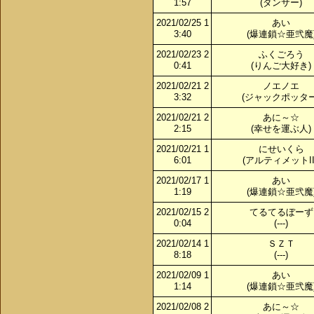
1:57
(ダンサー)
2021/02/25 1
あい
3:40
(爆連鎖☆亜弐魔
2021/02/23 2
ふくごろう
0:41
(りんご大好き)
2021/02/21 2
ノエノエ
3:32
(ジャックポッター
2021/02/21 2
あに～☆
2:15
(幸せを運ぶ人)
2021/02/21 1
にせいくら
6:01
(アルティメットIII
2021/02/17 1
あい
1:19
(爆連鎖☆亜弐魔
2021/02/15 2
てるてるぼーず
0:04
(---)
2021/02/14 1
ＳＺＴ
8:18
(---)
2021/02/09 1
あい
1:14
(爆連鎖☆亜弐魔
2021/02/08 2
あに～☆