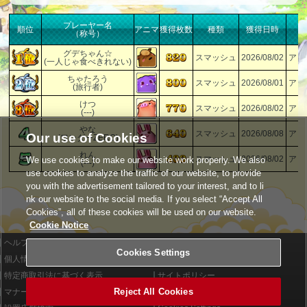
プレーヤー名
順位
アニマ
獲得枚数
種類
獲得日時
（称号）
グデちゃん☆
スマッシュ
2026/08/02
アミ
(一人じゃ食べきれない)
ちゃたろう
スマッシュ
2026/08/01
アミ
(旅行者)
けつ
スマッシュ
2026/08/02
アミ
(---)
やな
スマッシュ
2026/08/08
アミ
Our use of Cookies
(ワンダーZERO)
れん
スマッシュ
2026/08/02
アミ
We use cookies to make our website work properly. We also
(---)
use cookies to analyze the traffic of our website, to provide
you with the advertisement tailored to your interest, and to li
nk our website to the social media. If you select “Accept All
Cookies”, all of these cookies will be used on our website.
Cookie Notice
ヘルプ
利用規約
Cookies Settings
個人情報等保護方針
外部送信について
特定商取引法に基づく表示
サイトポリシー
Reject All Cookies
マナー＆ルール
お問い合わせ