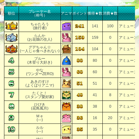
プレーヤー名
順位
アニマ
ポイント
獲得★数
消費★数
（称号）
ちゃたろう
141
100
アミューズ
(旅行者)
らんか
159
0
アミューズ
(お花畑の住人)
グデちゃん☆
104
0
アミューズ
(一人じゃ食べきれない)
ブルー
80
0
アミューズ
(木登り大好き)
やな
60
0
アミューズ
(ワンダーZERO)
あきのすけ
51
0
アミューズ
(よくばりアニマ)
たくと！
41
8
アミューズ
(スタンプ愛好家)
ひびき
38
0
アミューズ
(花鳥風月)
Ｍｅ
16
20
アミューズ
(---)
ルル
35
0
アミューズ
(---)
ゆに