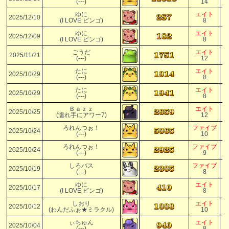
(---)
14
ゆに
エイト
2025/12/10
ア
(I LOVE ビンゴ)
8
ゆに
エイト
2025/12/09
ア
(I LOVE ビンゴ)
8
ごうだ
エイト
2025/11/21
ア
(---)
12
たに
エイト
2025/10/29
ア
(---)
8
たに
エイト
2025/10/29
ア
(---)
8
Ｂａｚｚ
エイト
2025/10/25
ア
(濡れ手にアワー7)
12
ろれんつぉ！
ファイブ
2025/10/24
ア
(---)
10
ろれんつぉ！
ファイブ
2025/10/24
ア
(---)
9
しろバス
ファイブ
2025/10/19
ア
(---)
8
ゆに
エイト
2025/10/17
ア
(I LOVE ビンゴ)
8
しおり
エイト
2025/10/12
ア
(わんだふぉ★ミラクル)
10
ぃちゅん
エイト
2025/10/04
ア
(---)
8