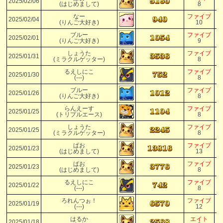
2025/02/06
ア
(はじめまして)
8
なー
ファイブ
2025/02/04
(りんご大好き)
10
ブルー
ファイブ
2025/02/01
ア
(りんご大好き)
9
しょうた
ファイブ
2025/01/31
ア
(ミラクルゲッター)
8
るえしにこ
ファイブ
2025/01/30
(---)
8
ブルー
ファイブ
2025/01/26
ア
(りんご大好き)
8
らんえーす
ファイブ
2025/01/25
(トリプルエース)
8
しょうた
ファイブ
2025/01/25
ア
(ミラクルゲッター)
8
ぱお
ファイブ
2025/01/23
ア
(はじめまして)
13
ぱお
ファイブ
2025/01/23
ア
(はじめまして)
8
るえしにこ
ファイブ
2025/01/22
(---)
8
ろれんつぉ！
ファイブ
2025/01/19
ア
(---)
12
はるか
エイト
2025/01/18
ア