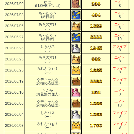
ゆに
エイト
2026/07/09
ア
(I LOVE ビンゴ)
8
ちゃたろう
エイト
2026/07/08
ア
(旅行者)
8
あきのすけ
エイト
2026/07/06
ア
(---)
8
ちゃたろう
エイト
2026/06/27
ア
(旅行者)
10
しろバス
ファイブ
2026/06/26
ア
(---)
8
あきのすけ
エイト
2026/06/25
ア
(---)
8
ろれんつぉ！
ファイブ
2026/06/25
ア
(---)
8
グデちゃん☆
ファイブ
2026/06/19
ア
(究極の応援団)
8
らんか
エイト
2026/06/10
ア
(お花畑の住人)
8
グデちゃん☆
エイト
2026/06/05
ア
(究極の応援団)
10
しろバス
ファイブ
2026/06/04
ア
(---)
8
ろれんつぉ！
ファイブ
2026/06/03
ア
(---)
8