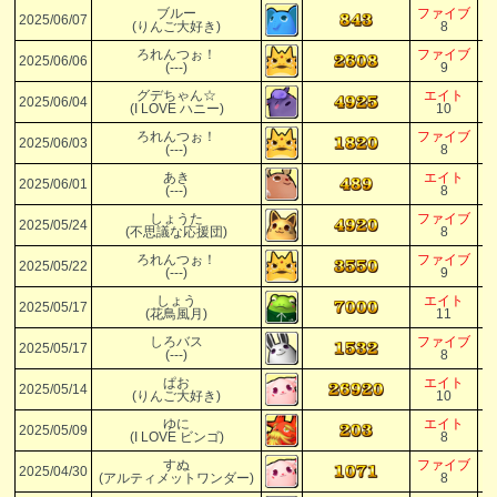
ブルー
ファイブ
2025/06/07
ア
(りんご大好き)
8
ろれんつぉ！
ファイブ
2025/06/06
ア
(---)
9
グデちゃん☆
エイト
2025/06/04
ア
(I LOVE ハニー)
10
ろれんつぉ！
ファイブ
2025/06/03
ア
(---)
8
あき
エイト
2025/06/01
ア
(---)
8
しょうた
ファイブ
2025/05/24
ア
(不思議な応援団)
8
ろれんつぉ！
ファイブ
2025/05/22
ア
(---)
9
しょう
エイト
2025/05/17
ア
(花鳥風月)
11
しろバス
ファイブ
2025/05/17
ア
(---)
8
ぱお
エイト
2025/05/14
ア
(りんご大好き)
10
ゆに
エイト
2025/05/09
ア
(I LOVE ビンゴ)
8
すぬ
ファイブ
2025/04/30
ア
(アルティメットワンダー)
8