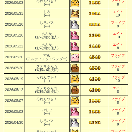
ろれんつぉ！
ファイブ
2026/06/03
ア
(---)
8
しろ
エイト
2026/05/31
ア
(---)
10
しろバス
ファイブ
2026/05/26
ア
(---)
9
らんか
エイト
2026/05/26
ア
(お花畑の住人)
10
らんか
エイト
2026/05/22
ア
(お花畑の住人)
8
すぬ
ファイブ
2026/05/20
ア
(アルティメットワンダー)
11
グデちゃん☆
ファイブ
2026/05/20
ア
(究極の応援団)
8
ろれんつぉ！
ファイブ
2026/05/19
ア
(---)
10
グデちゃん☆
エイト
2026/05/12
ア
(究極の応援団)
8
ろれんつぉ！
ファイブ
2026/05/07
ア
(---)
8
いちご
ファイブ
2026/05/03
ア
(---)
8
しろバス
ファイブ
2026/04/30
ア
(---)
9
ろれんつぉ！
ファイブ