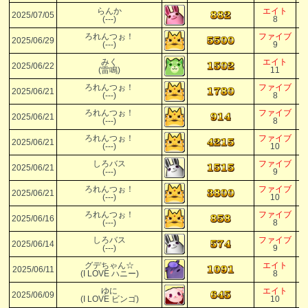
らんか
エイト
2025/07/05
ア
(---)
8
ろれんつぉ！
ファイブ
2025/06/29
ア
(---)
9
みく
エイト
2025/06/22
ア
(雷鳴)
11
ろれんつぉ！
ファイブ
2025/06/21
ア
(---)
8
ろれんつぉ！
ファイブ
2025/06/21
ア
(---)
8
ろれんつぉ！
ファイブ
2025/06/21
ア
(---)
10
しろバス
ファイブ
2025/06/21
ア
(---)
9
ろれんつぉ！
ファイブ
2025/06/21
ア
(---)
10
ろれんつぉ！
ファイブ
2025/06/16
ア
(---)
8
しろバス
ファイブ
2025/06/14
ア
(---)
9
グデちゃん☆
エイト
2025/06/11
ア
(I LOVE ハニー)
8
ゆに
エイト
2025/06/09
ア
(I LOVE ビンゴ)
10