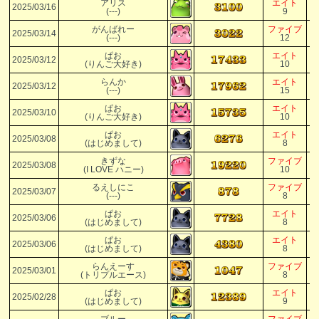
アリス
エイト
2025/03/16
(---)
9
がんばれー
ファイブ
2025/03/14
(---)
12
ぱお
エイト
2025/03/12
ア
(りんご大好き)
10
らんか
エイト
2025/03/12
ア
(---)
15
ぱお
エイト
2025/03/10
ア
(りんご大好き)
10
ぱお
エイト
2025/03/08
ア
(はじめまして)
8
きずな
ファイブ
2025/03/08
(I LOVE ハニー)
10
るえしにこ
ファイブ
2025/03/07
(---)
8
ぱお
エイト
2025/03/06
ア
(はじめまして)
8
ぱお
エイト
2025/03/06
ア
(はじめまして)
8
らんえーす
ファイブ
2025/03/01
(トリプルエース)
8
ぱお
エイト
2025/02/28
ア
(はじめまして)
9
ブルー
ファイブ