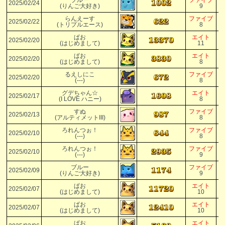
2025/02/24
ア
(りんご大好き)
9
らんえーす
ファイブ
2025/02/22
(トリプルエース)
8
ぱお
エイト
2025/02/20
ア
(はじめまして)
11
ぱお
エイト
2025/02/20
ア
(はじめまして)
8
るえしにこ
ファイブ
2025/02/20
(---)
8
グデちゃん☆
エイト
2025/02/17
ア
(I LOVE ハニー)
8
すぬ
ファイブ
2025/02/13
ア
(アルティメットIII)
8
ろれんつぉ！
ファイブ
2025/02/10
ア
(---)
8
ろれんつぉ！
ファイブ
2025/02/10
ア
(---)
9
ブルー
ファイブ
2025/02/09
ア
(りんご大好き)
9
ぱお
エイト
2025/02/07
ア
(はじめまして)
10
ぱお
エイト
2025/02/07
ア
(はじめまして)
10
ぱお
エイト