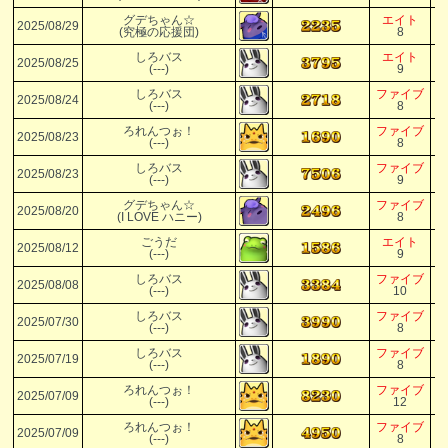
グデちゃん☆
エイト
2025/08/29
ア
(究極の応援団)
8
しろバス
エイト
2025/08/25
ア
(---)
9
しろバス
ファイブ
2025/08/24
ア
(---)
8
ろれんつぉ！
ファイブ
2025/08/23
ア
(---)
8
しろバス
ファイブ
2025/08/23
ア
(---)
9
グデちゃん☆
ファイブ
2025/08/20
ア
(I LOVE ハニー)
8
ごうだ
エイト
2025/08/12
ア
(---)
9
しろバス
ファイブ
2025/08/08
ア
(---)
10
しろバス
ファイブ
2025/07/30
ア
(---)
8
しろバス
ファイブ
2025/07/19
ア
(---)
8
ろれんつぉ！
ファイブ
2025/07/09
ア
(---)
12
ろれんつぉ！
ファイブ
2025/07/09
ア
(---)
8