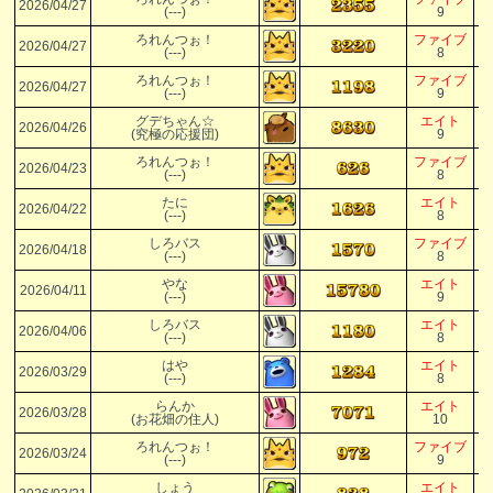
2026/04/27
ア
(---)
9
ろれんつぉ！
ファイブ
2026/04/27
ア
(---)
8
ろれんつぉ！
ファイブ
2026/04/27
ア
(---)
9
グデちゃん☆
エイト
2026/04/26
ア
(究極の応援団)
9
ろれんつぉ！
ファイブ
2026/04/23
ア
(---)
8
たに
エイト
2026/04/22
ア
(---)
8
しろバス
ファイブ
2026/04/18
ア
(---)
8
やな
エイト
2026/04/11
ア
(---)
9
しろバス
エイト
2026/04/06
ア
(---)
8
はや
エイト
2026/03/29
ア
(---)
8
らんか
エイト
2026/03/28
ア
(お花畑の住人)
10
ろれんつぉ！
ファイブ
2026/03/24
ア
(---)
9
しょう
エイト