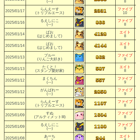
(---)
8
らんえーす
ファイブ
2025/01/17
(トリプルエース)
10
るえしにこ
ファイブ
2025/01/16
(---)
8
ぱお
エイト
2025/01/14
ア
(はじめまして)
8
ぱお
エイト
2025/01/14
ア
(はじめまして)
8
ブルー
ファイブ
2025/01/13
ア
(りんご大好き)
9
たくと！
エイト
2025/01/13
ア
(スタンプ愛好家)
8
まくちん
ファイブ
2025/01/12
(---)
9
がんばれー
ファイブ
2025/01/12
(---)
9
らんえーす
ファイブ
2025/01/10
(トリプルエース)
8
すぬ
ファイブ
2025/01/09
ア
(アルティメットIII)
8
るえしにこ
ファイブ
2025/01/09
(---)
9
あーち
エイト
2025/01/08
ア
(---)
8