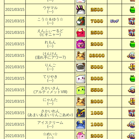
ウサマル
2021/03/15
(---)
こう☆＆ゆう☆
2021/03/15
(---)
えんふぃーるど
2021/03/15
(ビギニャー)
れもん
2021/03/15
(---)
けんけん
2021/03/15
(濡れ手にアワー7)
りんご
2021/03/15
(---)
てりやき
2021/03/15
(---)
さかいさん
2021/03/15
(アルティメットVIII)
にゃんた
2021/03/15
(---)
さかいれん
2021/03/15
(あまいあまいりんごあめ♪)
アイスクリーム
2021/03/15
(---)
☆めい☆
2021/03/15
(---)