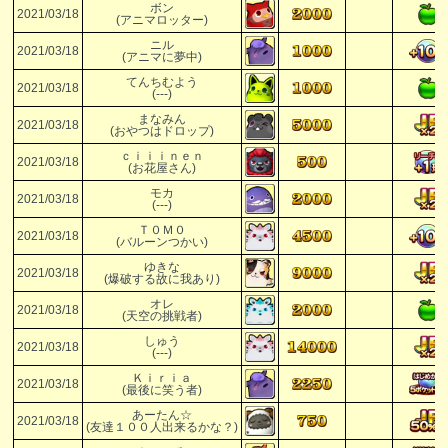
ボン
2021/03/18
(アニマロッター)
ニル
2021/03/18
(アニマに夢中)
てんちむよう
2021/03/18
(---)
まなみん
2021/03/18
(おやつはドロップ)
ｃｉｉｉｎｅｎ
2021/03/18
(お花屋さん)
モカ
2021/03/18
(---)
Ｔ０Ｍ０
2021/03/18
(バルーンつかい)
ゆきな
2021/03/18
(爆破する故に我あり)
オレ
2021/03/18
(天空の挑戦者)
しゅう
2021/03/18
(---)
Ｋｉｒｉａ
2021/03/18
(最後に笑う者)
あーたん☆
2021/03/18
(友達１００人出来るかな？)