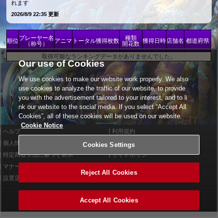
れます
2026/8/9 22:35 更新
プレーヤー名
種類
順位
アニマ
トータル獲得枚数
獲得日時
店舗名
都道府県
（称号）
開花数
取得可能なランキングデータがありませんでした。
Our use of Cookies
We use cookies to make our website work properly. We also
use cookies to analyze the traffic of our website, to provide
you with the advertisement tailored to your interest, and to li
nk our website to the social media. If you select “Accept All
Cookies”, all of these cookies will be used on our website.
Cookie Notice
ヘルプ
利用規約
個人情報等保護方針
外部送信について
Cookies Settings
特定商取引法に基づく表示
サイトポリシー
マナー＆ルール
お問い合わせ
Reject All Cookies
設置店舗検索
Cookies Settings
Accept All Cookies
©2026 Konami Arcade Games