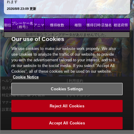
れます
2026/8/8 23:09 更新
プレーヤー名
順位
アニマ
獲得枚数
種類
獲得日時
店舗名
都道府県
（称号）
取得可能なランキングデータがありませんでした。
Our use of Cookies
We use cookies to make our website work properly. We also
use cookies to analyze the traffic of our website, to provide
you with the advertisement tailored to your interest, and to li
nk our website to the social media. If you select “Accept All
Cookies”, all of these cookies will be used on our website.
Cookie Notice
ヘルプ
利用規約
個人情報等保護方針
外部送信について
Cookies Settings
特定商取引法に基づく表示
サイトポリシー
マナー＆ルール
お問い合わせ
Reject All Cookies
設置店舗検索
Cookies Settings
Accept All Cookies
©2026 Konami Arcade Games