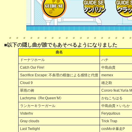
■以下の隠し曲が誰でもあそべるようになりました
曲名
ドーナツホール
ハチ
Catch Our Fire!
中島由貴
Sacrifice Escape: 不条理の模倣による感情と代償
memex
Cloud 9
雄之助
翠雨の祷
Cororo feat.Yuria 
Lachryma《Re:Queen’M》
かねこちはる
ランカーキラーガール
中島由貴 × いちか
Visterhv
Feryquitous
Gray clouds
Trick Trap
Last Twilight
cosMo＠暴走P