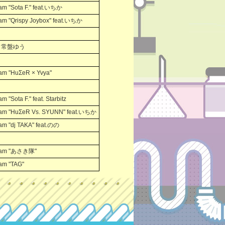
m "Sota F." feat.いちか
m "Qrispy Joybox" feat.いちか
at. 常盤ゆう
m "HuΣeR × Yvya"
"Sota F." feat. Starbitz
am "HuΣeR Vs. SYUNN" feat.いちか
m "dj TAKA" feat.のの
eam "あさき隊"
am "TAG"