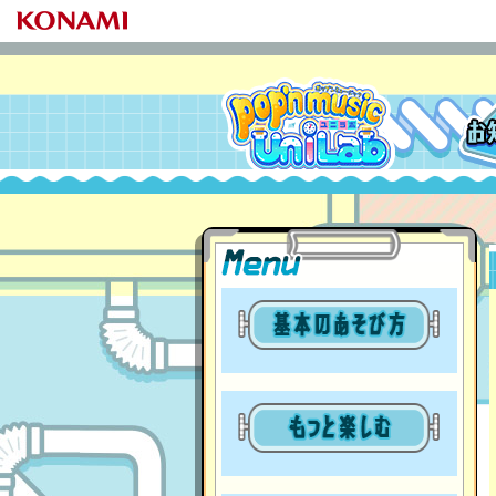
pop'n music UniLab
MENU