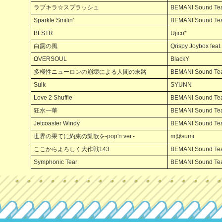
ラブキラ☆スプラッシュ
BEMANI Sound Tea
Sparkle Smilin'
BEMANI Sound Tea
BLSTR
Ujico*
白露の風
Qrispy Joybox fe
ΩVERSOUL
BlackY
多極性ニューロンの崩壊による人間の末路
BEMANI Sound Tea
Sulk
SYUNN
Love 2 Shuffle
BEMANI Sound Team 
狂水一華
BEMANI Sound Te
Jetcoaster Windy
BEMANI Sound Tea
世界の果てに約束の凱歌を-pop'n ver.-
m@sumi
ここからよろしく大作戦143
BEMANI Sound T
Symphonic Tear
BEMANI Sound Te