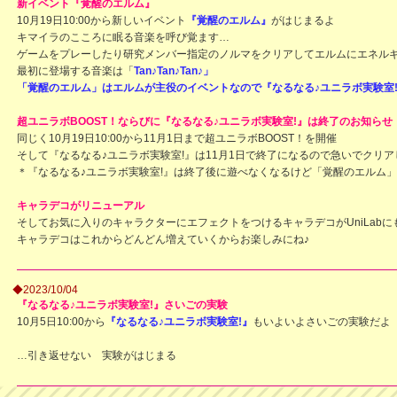
新イベント『覚醒のエルム』
10月19日10:00から新しいイベント
『覚醒のエルム』
がはじまるよ
キマイラのこころに眠る音楽を呼び覚ます…
ゲームをプレーしたり研究メンバー指定のノルマをクリアしてエルムにエネル
最初に登場する音楽は「
Tan♪Tan♪Tan♪」
「覚醒のエルム」はエルムが主役のイベントなので『なるなる♪ユニラボ実験室
超ユニラボBOOST！ならびに『なるなる♪ユニラボ実験室!』は終了のお知らせ
同じく10月19日10:00から11月1日まで超ユニラボBOOST！を開催
そして『なるなる♪ユニラボ実験室!』は11月1日で終了になるので急いでクリア
＊『なるなる♪ユニラボ実験室!』は終了後に遊べなくなるけど「覚醒のエルム
キャラデコがリニューアル
そしてお気に入りのキャラクターにエフェクトをつけるキャラデコがUniLabに
キャラデコはこれからどんどん増えていくからお楽しみにね♪
◆2023/10/04
『なるなる♪ユニラボ実験室!』さいごの実験
10月5日10:00から
『なるなる♪ユニラボ実験室!』
もいよいよさいごの実験だよ
…引き返せない 実験がはじまる