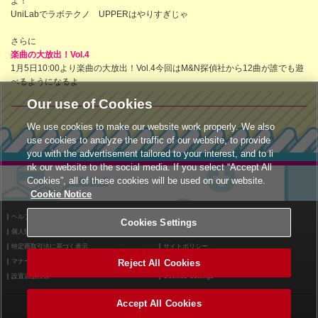
よ！
UniLabでラボテクノ UPPERはやりすぎじゃ
さらに
楽曲の大放出！Vol.4
1月5日10:00より楽曲の大放出！Vol.4今回はM&N探偵社から12曲が誰でも遊
べるようになるよ
Our use of Cookies
We use cookies to make our website work properly. We also
use cookies to analyze the traffic of our website, to provide
you with the advertisement tailored to your interest, and to li
nk our website to the social media. If you select “Accept All
Cookies”, all of these cookies will be used on our website.
Cookie Notice
ヘルプ
利用規約
Cookies Settings
個人情報等保護方針
外部送信について
特定商取引法に基づく表示
サイトポリシー
マナー＆ルール
Reject All Cookies
お問い合わせ
設置店舗検索
Cookies Settings
Accept All Cookies
©2026 Konami Arcade Games