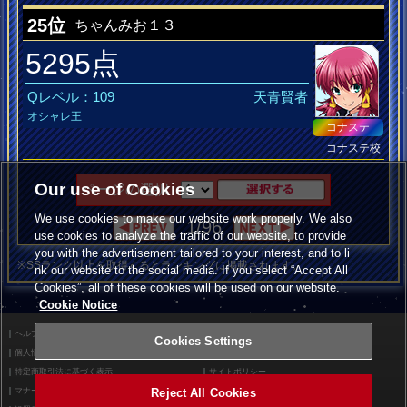
いつもねむい
25位
ちゃんみお１３
5295点
Qレベル：109
天青賢者
オシャレ王
コナステ
コナステ校
Our use of Cookies
ページの選択
We use cookies to make our website work properly. We also
1/96
use cookies to analyze the traffic of our website, to provide
you with the advertisement tailored to your interest, and to li
※SSランク以上を取得するとランキングに掲載されます。
nk our website to the social media. If you select “Accept All
Cookies”, all of these cookies will be used on our website.
Cookie Notice
ヘルプ
利用規約
Cookies Settings
個人情報等保護方針
外部送信について
特定商取引法に基づく表示
サイトポリシー
Reject All Cookies
マナー＆ルール
お問い合わせ