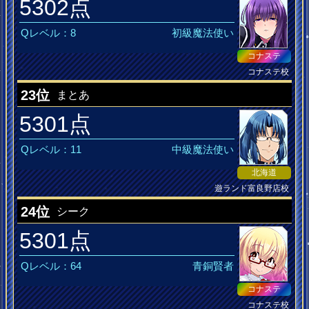
5302点
Qレベル：8
初級魔法使い
コナステ
コナステ校
23位
まとあ
5301点
Qレベル：11
中級魔法使い
北海道
遊ランド富良野店校
jubeat MusiQ皆伝
24位
シーク
5301点
Qレベル：64
青銅賢者
コナステ
コナステ校