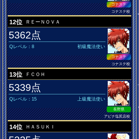
コナステ
コナステ校
12位
ＲＥーＮＯＶＡ
5362点
Qレベル：8
初級魔法使い
コナステ
コナステ校
13位
ＦＣＯＨ
5339点
Qレベル：15
上級魔法使い
長野県
アピナ塩尻店校
jubeat MusiQ皆伝
14位
ＨＡＳＵＫＩ