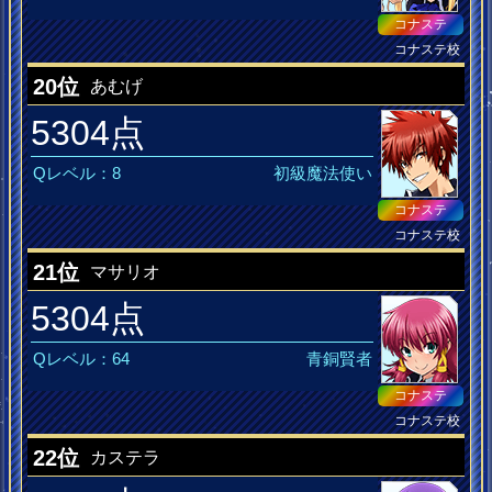
コナステ
コナステ校
20位
あむげ
5304点
Qレベル：8
初級魔法使い
コナステ
コナステ校
元気印のポジティブ少女
21位
マサリオ
5304点
Qレベル：64
青銅賢者
コナステ
コナステ校
ノスタルジア MusiQ皆伝
22位
カステラ