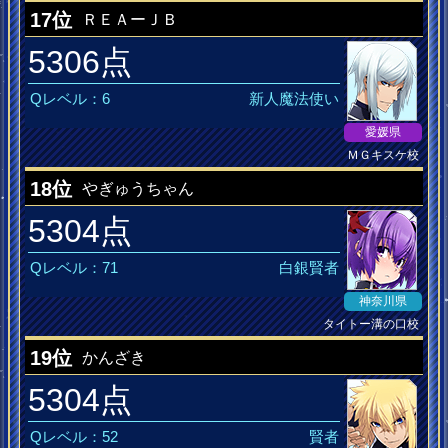
17位
ＲＥＡーＪＢ
5306点
Qレベル：6
新人魔法使い
愛媛県
ＭＧキスケ校
触手はイカが？
18位
やぎゅうちゃん
5304点
Qレベル：71
白銀賢者
神奈川県
タイトー溝の口校
19位
かんざき
5304点
Qレベル：52
賢者