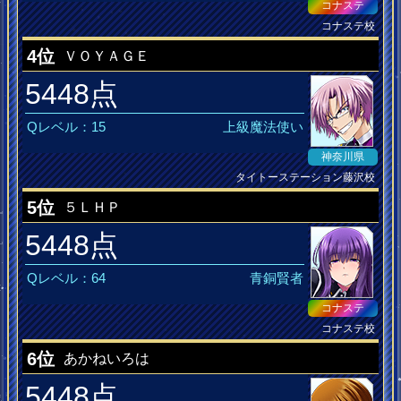
コナステ
コナステ校
4位
ＶＯＹＡＧＥ
5448点
Qレベル：15
上級魔法使い
神奈川県
タイトーステーション藤沢校
水素水
5位
５ＬＨＰ
5448点
Qレベル：64
青銅賢者
コナステ
コナステ校
絶対領域
6位
あかねいろは
5448点