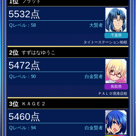
1位
フラット
5532点
Qレベル：58
大賢者
千葉県
タイトーステーション柏校
クラブ杯ランカー
2位
すずはなゆうこ
5472点
Qレベル：90
白金賢者
鳥取県
ＰＡＬＯ境港店校
音ゲー見習い
3位
ＫＡＧＥ２
5460点
Qレベル：94
白金賢者