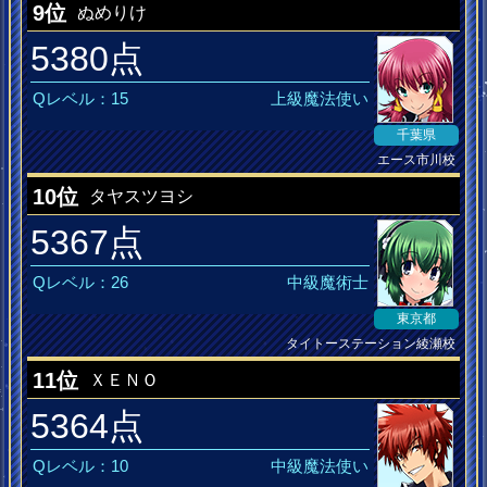
9位
ぬめりけ
5380点
Qレベル：15
上級魔法使い
千葉県
エース市川校
10位
タヤスツヨシ
5367点
Qレベル：26
中級魔術士
東京都
タイトーステーション綾瀬校
11位
ＸＥＮＯ
5364点
Qレベル：10
中級魔法使い