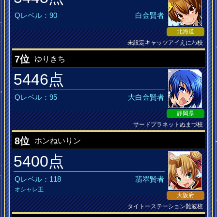
Qレベル：90
白金賢者
北海道
未設定キャッツアイえにわ校
ジャイアントＱリング
7位
ゆりきち
5446点
Qレベル：95
大白金賢者
静岡県
サードプラネットぬまづ校
jubeat MusiQ皆伝
8位
ホンねいりン
5400点
Qレベル：118
翡翠賢者
オシャレ王
大阪府
タイトーステーション難波校