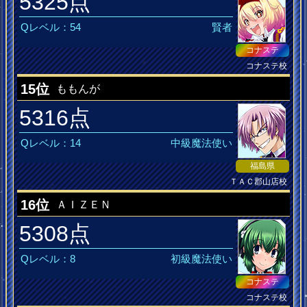
5325点
Qレベル：54
賢者
コナステ
コナステ校
jubeat MusiQ皆伝
15位
ももんが
5316点
Qレベル：14
中級魔法使い
福島県
ＴＡＣ郡山店校
jubeat MusiQ皆伝
16位
ＡＩＺＥＮ
5308点
Qレベル：8
初級魔法使い
コナステ
コナステ校