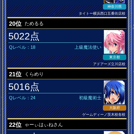
神奈川県
タイトー横浜西口五番街店校
20位
ためるる
5022点
Qレベル：18
上級魔法使い
東京都
アドアーズ立川店校
DANCERUSH MusiQ皆伝
21位
くらめり
5016点
Qレベル：24
初級魔術士
大阪府
ゲームディーノ茨木校舎校
22位
ゃーぃはぃねさん