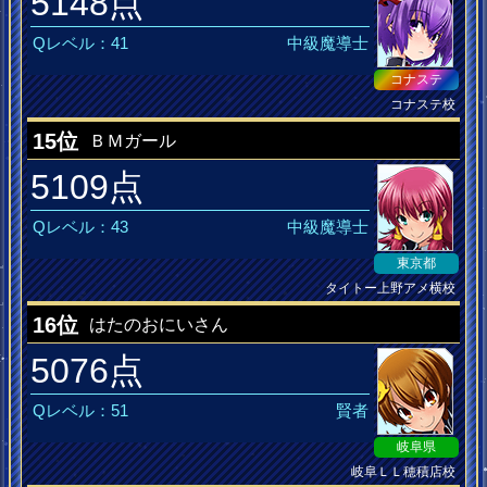
5148点
Qレベル：41
中級魔導士
コナステ
コナステ校
DANCERUSH MusiQ皆伝
15位
ＢＭガール
5109点
Qレベル：43
中級魔導士
東京都
タイトー上野アメ横校
DANCERUSH MusiQ皆伝
16位
はたのおにいさん
5076点
Qレベル：51
賢者
岐阜県
岐阜ＬＬ穂積店校