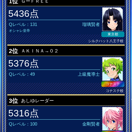
1位
ＧーＦＲＥＥ
5436点
Qレベル：131
瑠璃賢者
オシャレ皇帝
東京都
シルクハット八王子校
真のひなビタ♪おじさん
2位
ＡＫＩＮＡ→０２
5376点
Qレベル：49
上級魔導士
コナステ
コナステ校
DANCERUSH MusiQ皆伝
3位
あしゆレーダー
5316点
Qレベル：100
金剛賢者