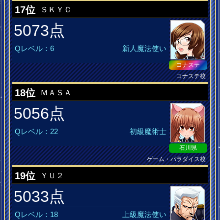
17位
ＳＫＹＣ
5073点
Qレベル：6
新人魔法使い
コナステ
コナステ校
DANCERUSH MusiQ皆伝
18位
ＭＡＳＡ
5056点
Qレベル：22
初級魔術士
石川県
ゲーム・パラダイス校
DANCERUSH MusiQ皆伝
19位
ＹＵ２
5033点
Qレベル：18
上級魔法使い