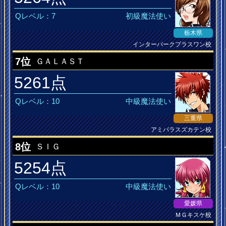
Qレベル：7
初級魔法使い
栃木県
インターパークプラスワン校
7位
ＧＡＬＡＳＴ
5261点
Qレベル：10
中級魔法使い
三重県
アミパラスズカテン校
8位
ＳＩＧ
5254点
Qレベル：10
中級魔法使い
愛媛県
ＭＧキスケ校