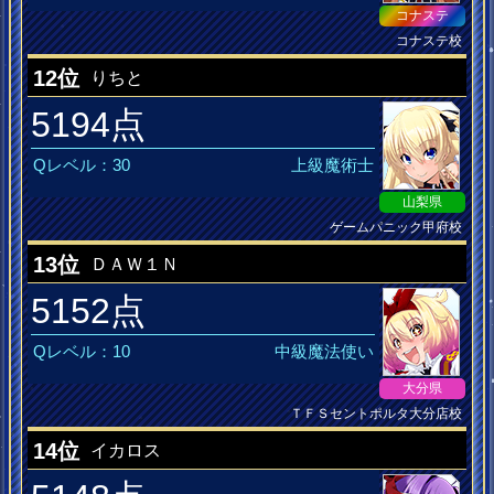
コナステ
コナステ校
DANCERUSH MusiQ皆伝
12位
りちと
5194点
Qレベル：30
上級魔術士
山梨県
ゲームパニック甲府校
13位
ＤＡＷ１Ｎ
5152点
Qレベル：10
中級魔法使い
大分県
ＴＦＳセントポルタ大分店校
14位
イカロス