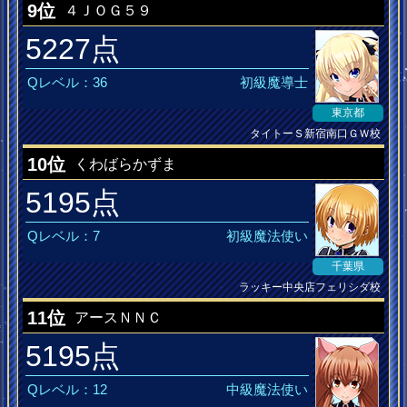
DANCERUSH MusiQ皆伝
9位
４ＪＯＧ５９
5227点
Qレベル：36
初級魔導士
東京都
タイトーＳ新宿南口ＧＷ校
10位
くわばらかずま
5195点
Qレベル：7
初級魔法使い
千葉県
ラッキー中央店フェリシダ校
11位
アースＮＮＣ
5195点
Qレベル：12
中級魔法使い