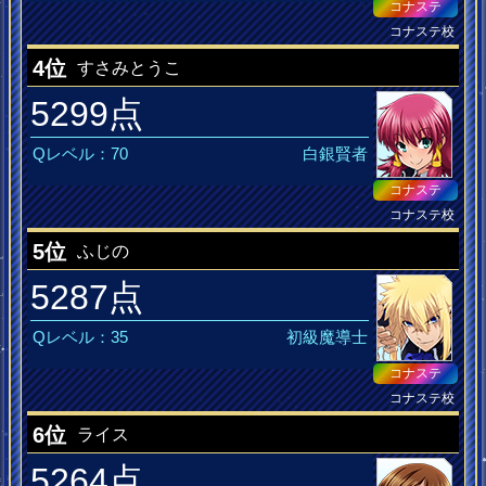
コナステ
コナステ校
母性本能をくすぐる
4位
すさみとうこ
5299点
Qレベル：70
白銀賢者
コナステ
コナステ校
5位
ふじの
5287点
Qレベル：35
初級魔導士
コナステ
コナステ校
6位
ライス
5264点