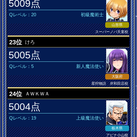
5009点
Qレベル：20
初級魔術士
山形県
スーパーノバ天童校
23位
けろ
5005点
Qレベル：5
新人魔法使い
大阪府
星狩物語 岸和田店校
24位
ＡＷＫＷＡ
5004点
Qレベル：19
上級魔法使い
栃木県
アピナ小山校