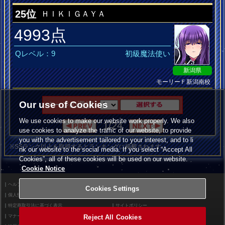
25位
ＨＩＫＩＧＡＹＡ
4993点
Qレベル：9
初級魔法使い
新潟県
モーリーＦ新潟南校
Our use of Cookies
ページの選択
We use cookies to make our website work properly. We also
1/24
use cookies to analyze the traffic of our website, to provide
you with the advertisement tailored to your interest, and to li
※SSランク以上を取得するとランキングに掲載されます。
nk our website to the social media. If you select “Accept All
Cookies”, all of these cookies will be used on our website.
Cookie Notice
ヘルプ
利用規約
Cookies Settings
個人情報等保護方針
外部送信について
特定商取引法に基づく表示
サイトポリシー
Reject All Cookies
マナー＆ルール
お問い合わせ