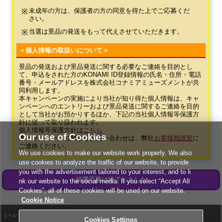
未成年の方は、保護者の方の同意を得た上でご応募くだ
さい。
当選は景品の発送をもって代えさせていただきます。
＜個人情報の取扱いについて＞
景品の発送および景品発送に関する必要なご連絡を目的とし
て、申込をされた方のKONAMI ID登録情報の氏名・住所・電話
番号・メールアドレスを株式会社コナミアミューズメントが共
同利用します。
本キャンペーンの実施により当社が知り得た個人情報は、キャ
ンペーンへのエントリーおよび景品発送に関するご連絡を目的
として当社がお預かりするほか、下記の当社個人情報等保護方
針に従って取り扱われます。
個人情報等保護方針は
こちら
Our use of Cookies
本キャンペーンに関するお問い合わせは、弊社
お客様相談室
に
ご連絡ください。
We use cookies to make our website work properly. We also
use cookies to analyze the traffic of our website, to provide
you with the advertisement tailored to your interest, and to li
抽選応募は終了しました
nk our website to the social media. If you select “Accept All
Cookies”, all of these cookies will be used on our website.
Cookie Notice
ヘルプ
利用規約
Cookies Settings