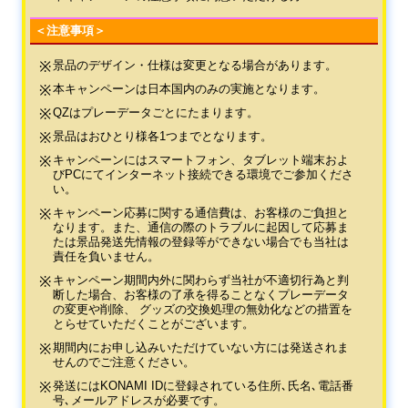
＜注意事項＞
景品のデザイン・仕様は変更となる場合があります。
本キャンペーンは日本国内のみの実施となります。
QZはプレーデータごとにたまります。
景品はおひとり様各1つまでとなります。
キャンペーンにはスマートフォン、タブレット端末およ
びPCにてインターネット接続できる環境でご参加くださ
い。
キャンペーン応募に関する通信費は、お客様のご負担と
なります。また、通信の際のトラブルに起因して応募ま
たは景品発送先情報の登録等ができない場合でも当社は
責任を負いません。
キャンペーン期間内外に関わらず当社が不適切行為と判
断した場合、お客様の了承を得ることなくプレーデータ
の変更や削除、 グッズの交換処理の無効化などの措置を
とらせていただくことがございます。
期間内にお申し込みいただけていない方には発送されま
せんのでご注意ください。
発送にはKONAMI IDに登録されている住所､氏名､電話番
号､メールアドレスが必要です。