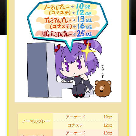
アーケード
10
QZ
ノーマルプレー
コナステ
12
QZ
アーケード
13
QZ