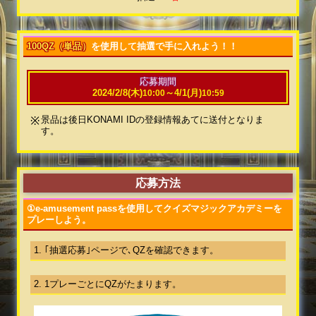
100QZ（単品）
を使用して抽選で手に入れよう！！
応募期間
2024/2/8(木)
～
4/1(月)
10:00
10:59
景品は後日KONAMI IDの登録情報あてに送付となりま
す。
応募方法
①e-amusement passを使用してクイズマジックアカデミーを
プレーしよう。
1. ｢抽選応募｣ページで､QZを確認できます。
2. 1プレーごとにQZがたまります。