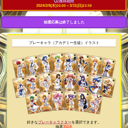
QZ獲得期間
2024/2/8(木)
～
3/31(日)
10:00
23:59
抽選応募は終了しました
プレーキャラ（アカデミー生徒）イラスト
好きな
プレーキャラクター
を選択できます。
抽選
350名