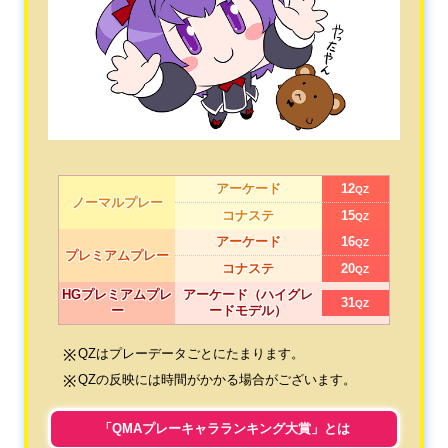
アーケード
12
QZ
ノーマルプレー
コナステ
15
QZ
アーケード
16
QZ
プレミアムプレー
コナステ
20
QZ
HGプレミアムプレ
アーケード（ハイグレ
31
QZ
ー
ードモデル）
QZはプレーデータごとにたまります。
QZの反映には時間がかかる場合がございます。
「QMAプレーキャラランキング大賞」とは