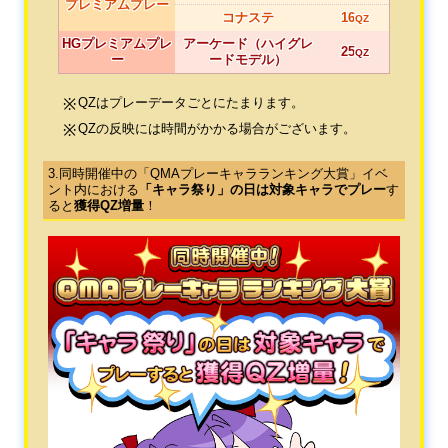
プレミアムプレー
コナステ
16
QZ
HGプレミアムプレ
アーケード（ハイグレ
25
QZ
ー
ードモデル）
QZはプレーデータごとにたまります。
QZの反映には時間がかかる場合がございます。
3.同時開催中の「QMAプレーキャラランキング大賞」イベ
ント内における
「キャラ祭り」の日は対象キャラでプレー
す
ると
獲得QZ増量
！