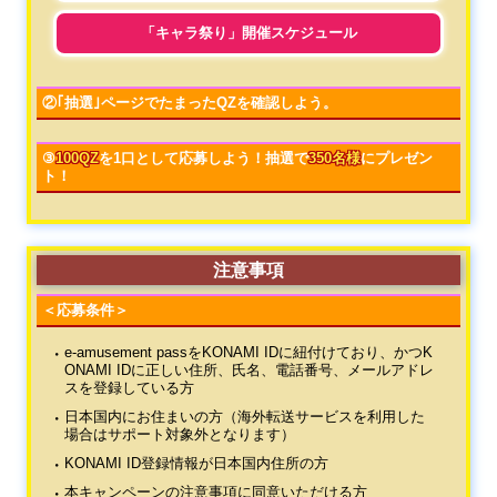
「キャラ祭り」開催スケジュール
②｢抽選｣ページでたまったQZを確認しよう。
③
100QZ
を1口として応募しよう！抽選で
350名様
にプレゼン
ト！
注意事項
＜応募条件＞
e-amusement passをKONAMI IDに紐付けており、かつK
ONAMI IDに正しい住所、氏名、電話番号、メールアドレ
スを登録している方
日本国内にお住まいの方（海外転送サービスを利用した
場合はサポート対象外となります）
KONAMI ID登録情報が日本国内住所の方
本キャンペーンの注意事項に同意いただける方