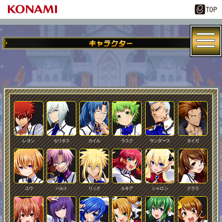
レオン
セリオス
カイル
ラスク
サンダース
タイガ
ユウ
ハルト
リック
ルキア
シャロン
クララ