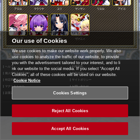
アロエ
マラリヤ
ユリ
ヤンヤン
リエル
アイコ
メディア
ミュー
マヤ
ヴァニィ
Our use of Cookies
We use cookies to make our website work properly. We also
use cookies to analyze the traffic of our website, to provide
you with the advertisement tailored to your interest, and to li
ヘルプ
利用規約
nk our website to the social media. If you select “Accept All
個人情報等保護方針
外部送信について
Cookies”, all of these cookies will be used on our website.
特定商取引法に基づく表示
サイトポリシー
Cookie Notice
マナー＆ルール
お問い合わせ
Cookies Settings
設置店舗検索
Cookies Settings
©2026 Konami Arcade Games
Reject All Cookies
Accept All Cookies