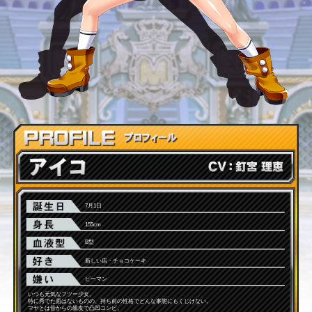
7月1日
155cm
B型
新しい店・チョコケーキ
ピーマン
いつも元気なフツー少女。
特に秀でた面はないものの、持ち前の性格でどんな事態にもくじけない。
マヤとは昔からの親友で凸凹コンビ。