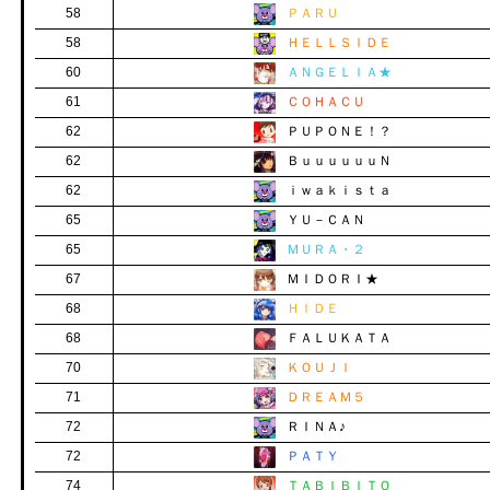
58
ＰＡＲＵ
58
ＨＥＬＬＳＩＤＥ
60
ＡＮＧＥＬＩＡ★
61
ＣＯＨＡＣＵ
62
ＰＵＰＯＮＥ！？
62
ＢｕｕｕｕｕｕＮ
62
ｉｗａｋｉｓｔａ
65
ＹＵ－ＣＡＮ
65
ＭＵＲＡ・２
67
ＭＩＤＯＲＩ★
68
ＨＩＤＥ
68
ＦＡＬＵＫＡＴＡ
70
ＫＯＵＪＩ
71
ＤＲＥＡＭ５
72
ＲＩＮＡ♪
72
ＰＡＴＹ
74
ＴＡＢＩＢＩＴＯ