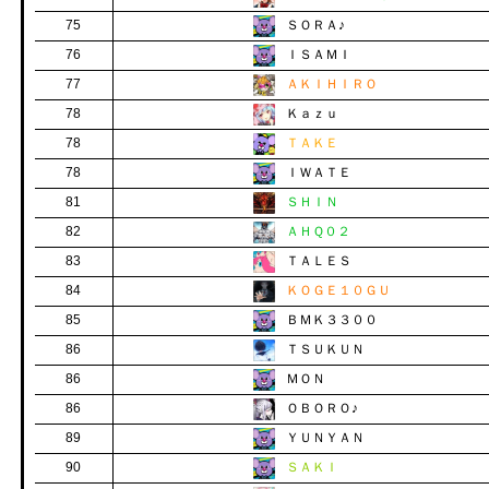
75
ＳＯＲＡ♪
76
ＩＳＡＭＩ
77
ＡＫＩＨＩＲＯ
78
Ｋａｚｕ
78
ＴＡＫＥ
78
ＩＷＡＴＥ
81
ＳＨＩＮ
82
ＡＨＱ０２
83
ＴＡＬＥＳ
84
ＫＯＧＥ１０ＧＵ
85
ＢＭＫ３３００
86
ＴＳＵＫＵＮ
86
ＭＯＮ
86
ＯＢＯＲＯ♪
89
ＹＵＮＹＡＮ
90
ＳＡＫＩ