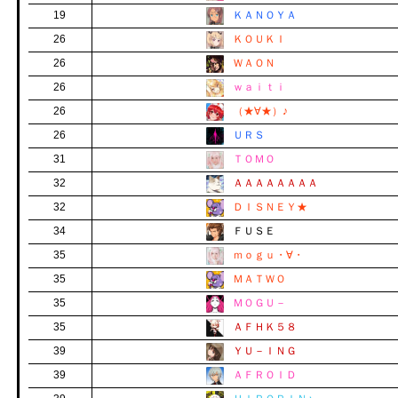
19
ＫＡＮＯＹＡ
26
ＫＯＵＫＩ
26
ＷＡＯＮ
26
ｗａｉｔｉ
26
（★∀★）♪
26
ＵＲＳ
31
ＴＯＭＯ
32
ＡＡＡＡＡＡＡＡ
32
ＤＩＳＮＥＹ★
34
ＦＵＳＥ
35
ｍｏｇｕ・∀・
35
ＭＡＴＷＯ
35
ＭＯＧＵ－
35
ＡＦＨＫ５８
39
ＹＵ－ＩＮＧ
39
ＡＦＲＯＩＤ