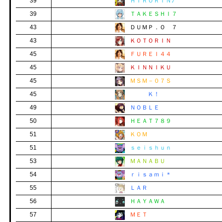
39
ＨＩＲＯＲＩＮ♪
39
ＴＡＫＥＳＨＩ７
43
ＤＵＭＰ．Ｏ ７
43
ＫＯＴＯＲＩＮ
45
ＦＵＲＥＩ４４
45
ＫＩＮＮＩＫＵ
45
ＭＳＭ－０７Ｓ
45
Ｋ！
49
ＮＯＢＬＥ
50
ＨＥＡＴ７８９
51
ＫＯＭ
51
ｓｅｉｓｈｕｎ
53
ＭＡＮＡＢＵ
54
ｒｉｓａｍｉ＊
55
ＬＡＲ
56
ＨＡＹＡＷＡ
57
ＭＥＴ