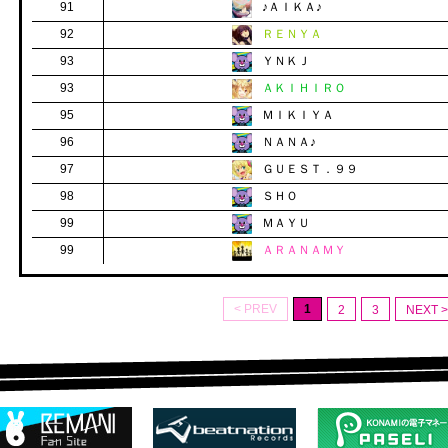
91
♪ＡＩＫＡ♪
92
ＲＥＮＹＡ
93
ＹＮＫＪ
93
ＡＫＩＨＩＲＯ
95
ＭＩＫＩＹＡ
96
ＮＡＮＡ♪
97
ＧＵＥＳＴ．９９
98
ＳＨＯ
99
ＭＡＹＵ
99
ＡＲＡＮＡＭＹ
< PREV
1
2
3
NEXT >