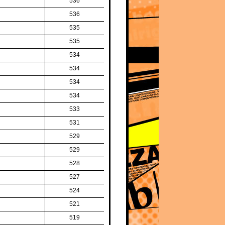
536
536
535
535
534
534
534
534
533
531
529
529
528
527
524
521
519