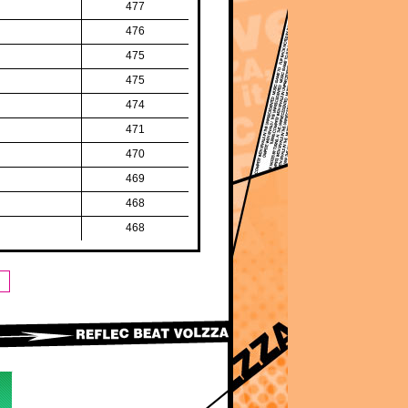
477
476
475
475
474
471
470
469
468
468