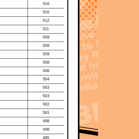
516
516
512
511
509
509
509
508
508
504
503
503
502
501
498
498
495