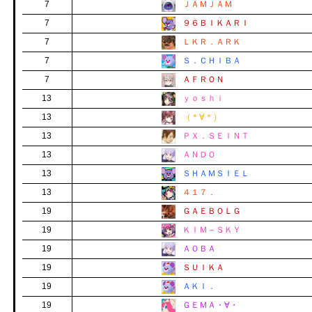
7
ＪＡＭＪＡＭ
7
９６ＢＩＫＡＲＩ
7
ＬＫＲ．ＡＲＫ
7
Ｓ．ＣＨＩＢＡ
7
ＡＦＲＯＮ
13
ｙｏｓｈｉ
13
（＊∀＊）
13
ＰＸ．ＳＥＩＮＴ
13
ＡＮＤＯ
13
ＳＨＡＭＳＩＥＬ
13
４１７．
19
ＧＡＥＢＯＬＧ
19
ＫＩＭ－ＳＫＹ
19
ＡＯＢＡ
19
ＳＵＩＫＡ
19
ＡＫＩ．
19
ＧＥＭＡ・∀・