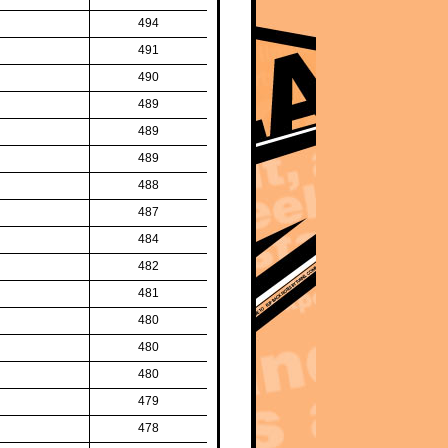
494
491
490
489
489
489
488
487
484
482
481
480
480
480
479
478