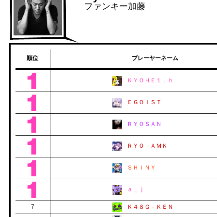
ファンキー加藤
順位
プレーヤーネーム
ＫＹＯＨＥ１．ｈ
ＥＧＯＩＳＴ
ＲＹＯＳＡＮ
ＲＹＯ－ＡＭＫ
ＳＨＩＮＹ
ａ＿ｊ
7
Ｋ４８Ｇ－ＫＥＮ