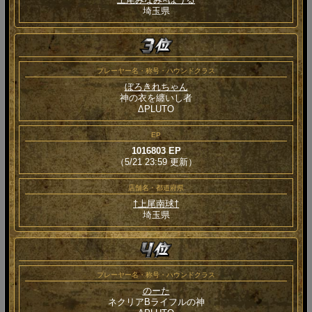
埼玉県
プレーヤー名・称号・ハウンドクラス
ぼろきれちゃん
神の衣を纏いし者
ΔPLUTO
EP
1016803 EP
（5/21 23:59 更新）
店舗名・都道府県
†上尾南球†
埼玉県
プレーヤー名・称号・ハウンドクラス
のーた
ネクリアBライフルの神