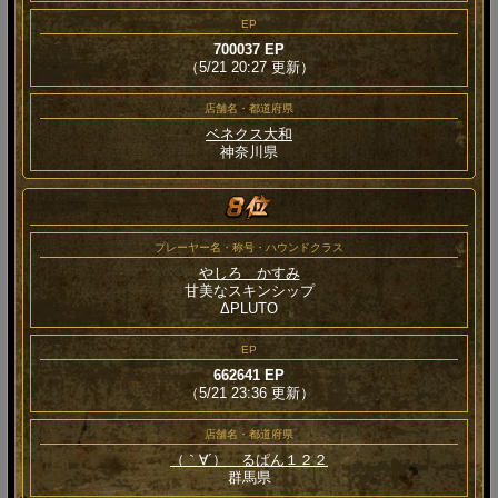
EP
700037 EP
（5/21 20:27 更新）
店舗名・都道府県
ベネクス大和
神奈川県
プレーヤー名・称号・ハウンドクラス
やしろ かすみ
甘美なスキンシップ
ΔPLUTO
EP
662641 EP
（5/21 23:36 更新）
店舗名・都道府県
（｀∀´） るぱん１２２
群馬県