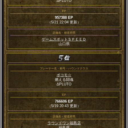
ΔPLUTO
EP
957388 EP
（5/21 22:04 更新）
店舗名・都道府県
ゲームスポットＳＰＥＥＤ
山口県
プレーヤー名・称号・ハウンドクラス
ボコモ☆
燃える闘魂
ΔPLUTO
EP
766606 EP
（5/19 20:43 更新）
店舗名・都道府県
ラウンドワン福島店
福島県