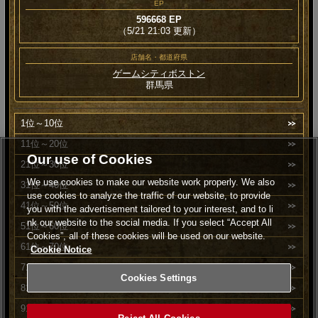
EP
596668 EP
（5/21 21:03 更新）
店舗名・都道府県
ゲームシティボストン
群馬県
1位～10位
11位～20位
Our use of Cookies
21位～30位
We use cookies to make our website work properly. We also
31位～40位
use cookies to analyze the traffic of our website, to provide
41位～50位
you with the advertisement tailored to your interest, and to li
nk our website to the social media. If you select “Accept All
51位～60位
Cookies”, all of these cookies will be used on our website.
61位～70位
Cookie Notice
71位～80位
Cookies Settings
81位～90位
91位～100位