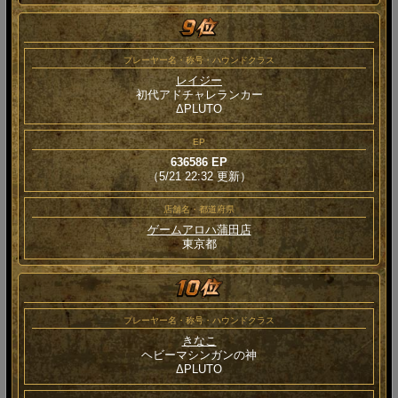
プレーヤー名・称号・ハウンドクラス
レイジー
初代アドチャレランカー
ΔPLUTO
EP
636586 EP
（5/21 22:32 更新）
店舗名・都道府県
ゲームアロハ蒲田店
東京都
プレーヤー名・称号・ハウンドクラス
きなこ
ヘビーマシンガンの神
ΔPLUTO