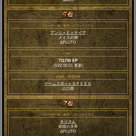
プレーヤー名・称号・ハウンドクラス
アンリ＝Ｅ＝ナイア
メイスの神
ΔPLUTO
EP
711750 EP
（5/22 00:01 更新）
店舗名・都道府県
ゲームスポットＳＰＥＥＤ
山口県
プレーヤー名・称号・ハウンドクラス
きりさん
煌煌の天帝
ΔPLUTO