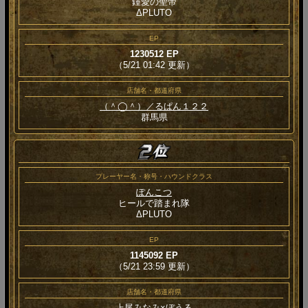
鍾愛の聖帝
ΔPLUTO
EP
1230512 EP
（5/21 01:42 更新）
店舗名・都道府県
（＾◯＾）／るぱん１２２
群馬県
プレーヤー名・称号・ハウンドクラス
ぽんこつ
ヒールで踏まれ隊
ΔPLUTO
EP
1145092 EP
（5/21 23:59 更新）
店舗名・都道府県
上尾みなみ×ぼうる