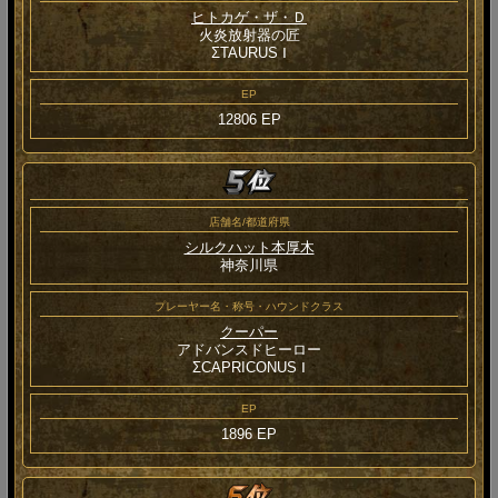
ヒトカゲ・ザ・Ｄ
火炎放射器の匠
ΣTAURUS Ⅰ
EP
12806 EP
店舗名/都道府県
シルクハット本厚木
神奈川県
プレーヤー名・称号・ハウンドクラス
クーパー
アドバンスドヒーロー
ΣCAPRICONUS Ⅰ
EP
1896 EP