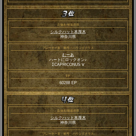
店舗名/都道府県
シルクハット本厚木
神奈川県
プレーヤー名・称号・ハウンドクラス
むーあ
ハートにロックオン♪
ΣCAPRICONUS Ⅴ
EP
60288 EP
店舗名/都道府県
シルクハット本厚木
神奈川県
プレーヤー名・称号・ハウンドクラス