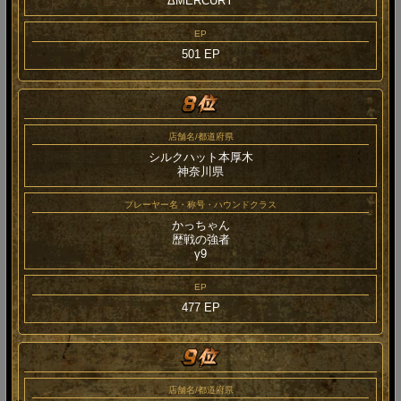
ΔMERCURY
EP
501 EP
店舗名/都道府県
シルクハット本厚木
神奈川県
プレーヤー名・称号・ハウンドクラス
かっちゃん
歴戦の強者
γ9
EP
477 EP
店舗名/都道府県