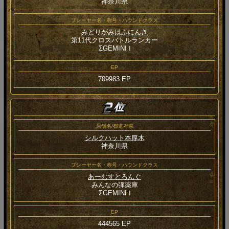
神奈川県
プレーヤー名・称号・ハウンドクラス
みどりがみはふにんき
第11代クロスバトルランカー
ΣGEMINI Ⅰ
EP
709983 EP
店舗名/都道府県
シルクハット本厚木
神奈川県
プレーヤー名・称号・ハウンドクラス
あーむすとろんぐ
みんなの弾薬庫
ΣGEMINI Ⅰ
EP
444565 EP