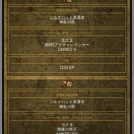
店舗名/都道府県
シルクハット本厚木
神奈川県
プレーヤー名・称号・ハウンドクラス
モゲタ
第8代アドチャレランカー
ΣARIES Ⅴ
EP
1214 EP
店舗名/都道府県
シルクハット本厚木
神奈川県
プレーヤー名・称号・ハウンドクラス
カナタ
闇夜の帝王