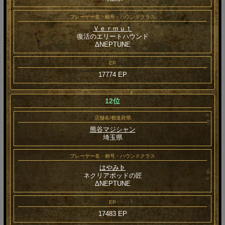
プレーヤー名・称号・ハウンドクラス
Ｖｅｒｍｕｔ
復活のエリートハウンド
ΔNEPTUNE
EP
17774 EP
12位
店舗名/都道府県
熊谷マジシャン
埼玉県
プレーヤー名・称号・ハウンドクラス
はやみ♭
ネクリアポッドの匠
ΔNEPTUNE
EP
17483 EP