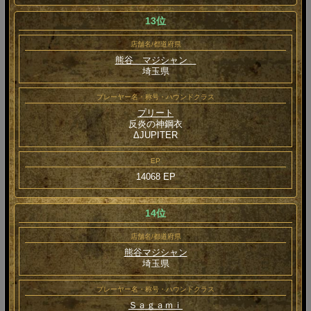
13位
店舗名/都道府県
熊谷 マジシャン
埼玉県
プレーヤー名・称号・ハウンドクラス
プリート
反炎の神鋼衣
ΔJUPITER
EP
14068 EP
14位
店舗名/都道府県
熊谷マジシャン
埼玉県
プレーヤー名・称号・ハウンドクラス
Ｓａｇａｍｉ