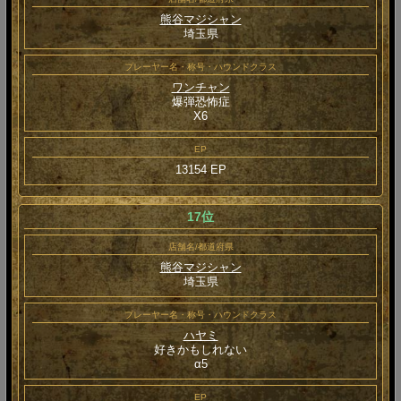
熊谷マジシャン
埼玉県
プレーヤー名・称号・ハウンドクラス
ワンチャン
爆弾恐怖症
Χ6
EP
13154 EP
17位
店舗名/都道府県
熊谷マジシャン
埼玉県
プレーヤー名・称号・ハウンドクラス
ハヤミ
好きかもしれない
α5
EP