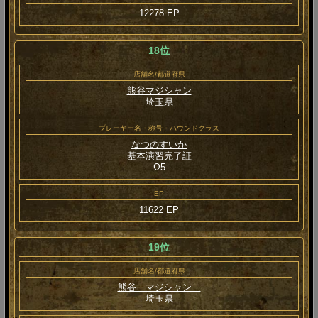
12278 EP
18位
店舗名/都道府県
熊谷マジシャン
埼玉県
プレーヤー名・称号・ハウンドクラス
なつのすいか
基本演習完了証
Ω5
EP
11622 EP
19位
店舗名/都道府県
熊谷 マジシャン
埼玉県