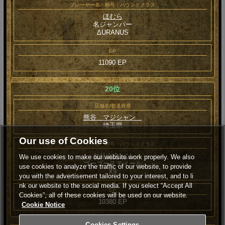
プレーヤー名・称号・ハウンドクラス
ほむら
名ジャンパー
ΔURANUS
EP
11090 EP
20位
店舗名/都道府県
熊谷 マジシャン
埼玉県
Our use of Cookies
プレーヤー名・称号・ハウンドクラス
セリ☆クレソ
We use cookies to make our website work properly. We also
ゴーゴースティール
use cookies to analyze the traffic of our website, to provide
Χ9
you with the advertisement tailored to your interest, and to li
nk our website to the social media. If you select “Accept All
EP
Cookies”, all of these cookies will be used on our website.
10380 EP
Cookie Notice
Cookies Settings