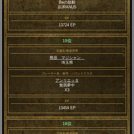
Beの鼓動
ΔURANUS
EP
13724 EP
15位
店舗名/都道府県
熊谷 マジシャン
埼玉県
プレーヤー名・称号・ハウンドクラス
アンリエッタ
無我夢中
Χ3
EP
13459 EP
16位
店舗名/都道府県