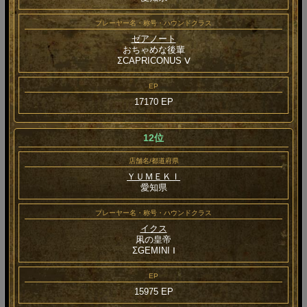
プレーヤー名・称号・ハウンドクラス
ゼアノート
おちゃめな後輩
ΣCAPRICONUS Ⅴ
EP
17170 EP
12位
店舗名/都道府県
ＹＵＭＥＫＩ
愛知県
プレーヤー名・称号・ハウンドクラス
イクス
凩の皇帝
ΣGEMINI Ⅰ
EP
15975 EP