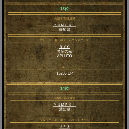
13位
店舗名/都道府県
ＹＵＭＥＫＩ
愛知県
プレーヤー名・称号・ハウンドクラス
ＲＹＯ
希望の光
ΔPLUTO
EP
15236 EP
14位
店舗名/都道府県
ＹＵＭＥＫＩ
愛知県
プレーヤー名・称号・ハウンドクラス
ＪＰＳ