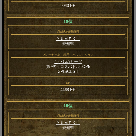
9040 EP
18位
店舗名/都道府県
ＹＵＭＥＫＩ
愛知県
プレーヤー名・称号・ハウンドクラス
ごいちのミーグ
第7代クロスバトルTOP5
ΣPISCES Ⅱ
EP
4468 EP
19位
店舗名/都道府県
ＹＵＭＥＫＩ
愛知県