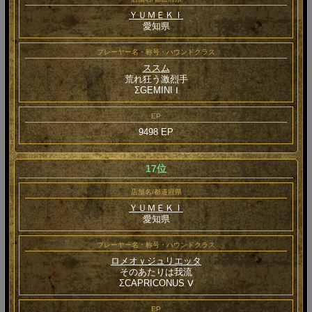
ＹＵＭＥＫＩ
愛知県
プレーヤー名・称号・ハウンドクラス
ススム
荒れ狂う激烈手
ΣGEMINI Ⅰ
EP
9498 EP
17位
店舗名/都道府県
ＹＵＭＥＫＩ
愛知県
プレーヤー名・称号・ハウンドクラス
ロメオｙジュリエッタ
そのあたりは我流
ΣCAPRICONUS Ⅴ
EP