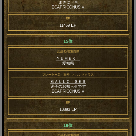
まさにドM
ΣCAPRICONUS Ⅴ
EP
11469 EP
15位
店舗名/都道府県
ＹＵＭＥＫＩ
愛知県
プレーヤー名・称号・ハウンドクラス
ＧＡＵＬＯＩＳＥＳ
迷子のお知らせです
ΣCAPRICONUS Ⅴ
EP
10893 EP
16位
店舗名/都道府県