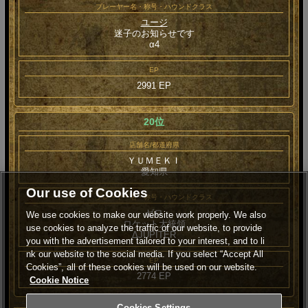
プレーヤー名・称号・ハウンドクラス
ユージ
迷子のお知らせです
α4
EP
2991 EP
20位
店舗名/都道府県
ＹＵＭＥＫＩ
愛知県
Our use of Cookies
プレーヤー名・称号・ハウンドクラス
ゼロ
We use cookies to make our website work properly. We also
ロケット大統領
use cookies to analyze the traffic of our website, to provide
ΔJUPITER
you with the advertisement tailored to your interest, and to li
nk our website to the social media. If you select “Accept All
EP
Cookies”, all of these cookies will be used on our website.
2774 EP
Cookie Notice
Cookies Settings