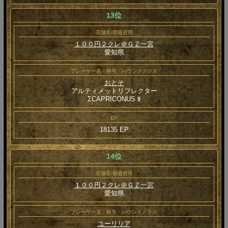
13位
店舗名/都道府県
１００円２クレ＠ＧＺ一宮
愛知県
プレーヤー名・称号・ハウンドクラス
おとそ
アルティメットリフレクター
ΣCAPRICONUS Ⅱ
EP
18135 EP
14位
店舗名/都道府県
１００円２クレ＠ＧＺ一宮
愛知県
プレーヤー名・称号・ハウンドクラス
ユーリリア