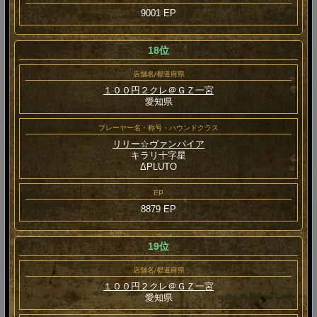
9001 EP
18位
店舗名/都道府県
１００円２クレ＠ＧＺ一宮
愛知県
プレーヤー名・称号・ハウンドクラス
リリー☆ヴァンパイア
キラリ十字星
ΔPLUTO
EP
8879 EP
19位
店舗名/都道府県
１００円２クレ＠ＧＺ一宮
愛知県