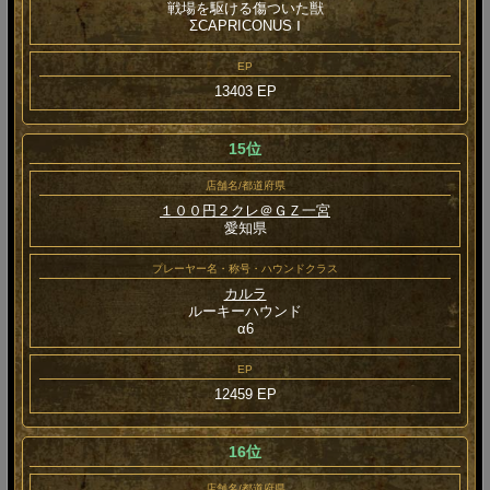
戦場を駆ける傷ついた獣
ΣCAPRICONUS Ⅰ
EP
13403 EP
15位
店舗名/都道府県
１００円２クレ＠ＧＺ一宮
愛知県
プレーヤー名・称号・ハウンドクラス
カルラ
ルーキーハウンド
α6
EP
12459 EP
16位
店舗名/都道府県