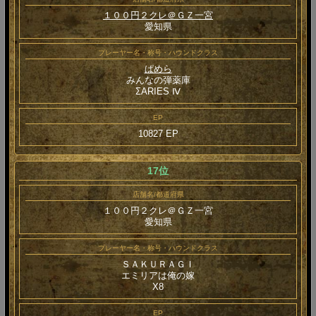
１００円２クレ＠ＧＺ一宮
愛知県
プレーヤー名・称号・ハウンドクラス
ぱめら
みんなの弾薬庫
ΣARIES Ⅳ
EP
10827 EP
17位
店舗名/都道府県
１００円２クレ＠ＧＺ一宮
愛知県
プレーヤー名・称号・ハウンドクラス
ＳＡＫＵＲＡＧＩ
エミリアは俺の嫁
Χ8
EP