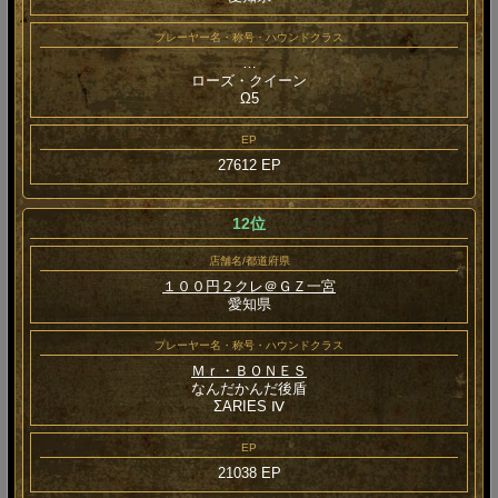
プレーヤー名・称号・ハウンドクラス
…
ローズ・クイーン
Ω5
EP
27612 EP
12位
店舗名/都道府県
１００円２クレ＠ＧＺ一宮
愛知県
プレーヤー名・称号・ハウンドクラス
Ｍｒ・ＢＯＮＥＳ
なんだかんだ後盾
ΣARIES Ⅳ
EP
21038 EP