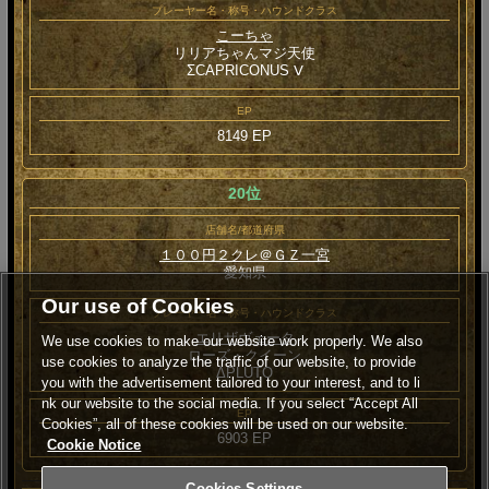
プレーヤー名・称号・ハウンドクラス
こーちゃ
リリアちゃんマジ天使
ΣCAPRICONUS Ⅴ
EP
8149 EP
20位
店舗名/都道府県
１００円２クレ＠ＧＺ一宮
愛知県
Our use of Cookies
プレーヤー名・称号・ハウンドクラス
エリザヴェータ
We use cookies to make our website work properly. We also
ローズ・クイーン
use cookies to analyze the traffic of our website, to provide
ΔPLUTO
you with the advertisement tailored to your interest, and to li
nk our website to the social media. If you select “Accept All
EP
Cookies”, all of these cookies will be used on our website.
6903 EP
Cookie Notice
Cookies Settings