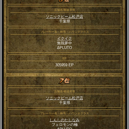
店舗名/都道府県
ソニックビーム松戸店
千葉県
プレーヤー名・称号・ハウンドクラス
イクイク
無我夢中
ΔPLUTO
EP
305959 EP
店舗名/都道府県
ソニックビーム松戸店
千葉県
プレーヤー名・称号・ハウンドクラス
しんしのたしなみ
フェロモンの極