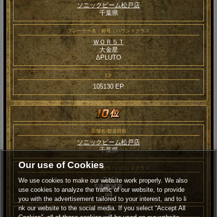
ソニックビーム松戸店
千葉県
プレーヤー名・称号・ハウンドクラス
ＷＯＲＳＴ
大金星
ΔPLUTO
EP
105130 EP
店舗名/都道府県
ソニックビーム松戸店
千葉県
Our use of Cookies
プレーヤー名・称号・ハウンドクラス
ユイ
We use cookies to make our website work properly. We also
5連殲滅章
use cookies to analyze the traffic of our website, to provide
α4
you with the advertisement tailored to your interest, and to li
nk our website to the social media. If you select “Accept All
EP