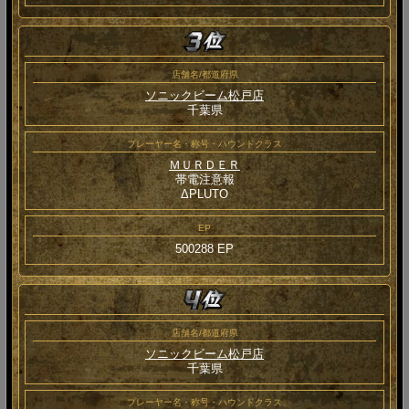
店舗名/都道府県
ソニックビーム松戸店
千葉県
プレーヤー名・称号・ハウンドクラス
ＭＵＲＤＥＲ
帯電注意報
ΔPLUTO
EP
500288 EP
店舗名/都道府県
ソニックビーム松戸店
千葉県
プレーヤー名・称号・ハウンドクラス