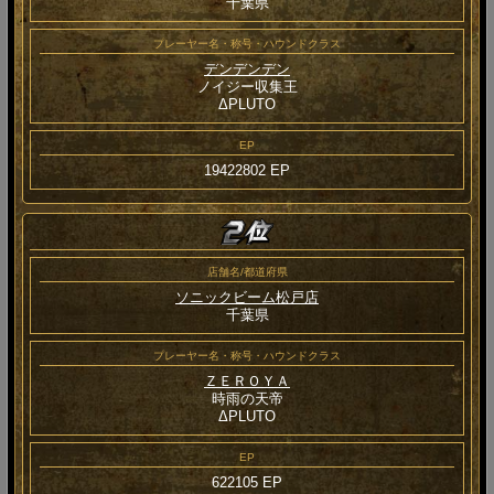
千葉県
プレーヤー名・称号・ハウンドクラス
デンデンデン
ノイジー収集王
ΔPLUTO
EP
19422802 EP
店舗名/都道府県
ソニックビーム松戸店
千葉県
プレーヤー名・称号・ハウンドクラス
ＺＥＲＯＹＡ
時雨の天帝
ΔPLUTO
EP
622105 EP