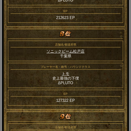
ΔPLUTO
EP
212623 EP
店舗名/都道府県
ソニックビーム松戸店
千葉県
プレーヤー名・称号・ハウンドクラス
トモ
史上最強の下僕
ΔPLUTO
EP
127322 EP
店舗名/都道府県