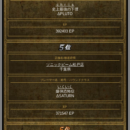
ｃｈｒｉｓ
史上最強の下僕
ΔPLUTO
EP
392403 EP
店舗名/都道府県
ソニックビーム松戸店
千葉県
プレーヤー名・称号・ハウンドクラス
いくいく
爆弾恐怖症
ΔSATURN
EP
371547 EP