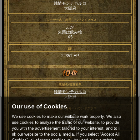
純情モンテカルロ
大阪府
プレーヤー名・称号・ハウンドクラス
ふか
火薬は飲み物
Χ5
EP
22351 EP
店舗名/都道府県
純情モンテカルロ
大阪府
Our use of Cookies
プレーヤー名・称号・ハウンドクラス
ふーこ
We use cookies to make our website work properly. We also
ちょっと気になる
use cookies to analyze the traffic of our website, to provide
α2
you with the advertisement tailored to your interest, and to li
nk our website to the social media. If you select “Accept All
EP