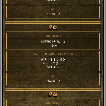
ΔPLUTO
EP
27530 EP
店舗名/都道府県
純情モンテカルロ
大阪府
プレーヤー名・称号・ハウンドクラス
ＷＦ－ＩＺＵＭＯ
ISLX3バスターV3
ΔPLUTO
EP
26969 EP
店舗名/都道府県