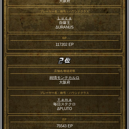
大阪府
プレーヤー名・称号・ハウンドクラス
Ｌｕｃａ
自爆王
ΔURANUS
EP
117202 EP
店舗名/都道府県
純情モンテカルロ
大阪府
プレーヤー名・称号・ハウンドクラス
Ｙａｍａ
毎日ステクロ
ΔPLUTO
EP
75543 EP