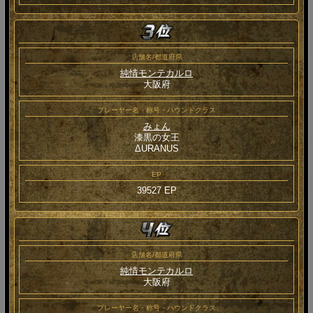
店舗名/都道府県
純情モンテカルロ
大阪府
プレーヤー名・称号・ハウンドクラス
みょん
漆黒の女王
ΔURANUS
EP
39527 EP
店舗名/都道府県
純情モンテカルロ
大阪府
プレーヤー名・称号・ハウンドクラス