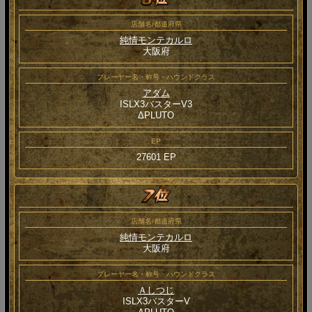
店舗名/都道府県
純情モンテカルロ
大阪府
プレーヤー名・称号・ハウンドクラス
アダム
ISLX3バスターV3
ΔPLUTO
EP
27601 EP
店舗名/都道府県
純情モンテカルロ
大阪府
プレーヤー名・称号・ハウンドクラス
Ａしつじ
ISLX3バスターV