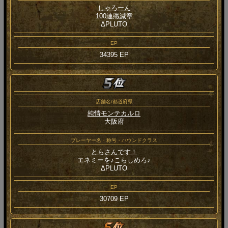
しゃろーん
100連殲滅章
ΔPLUTO
EP
34395 EP
店舗名/都道府県
純情モンテカルロ
大阪府
プレーヤー名・称号・ハウンドクラス
とらさんです！
エネミーを♪こらしめろ♪
ΔPLUTO
EP
30709 EP