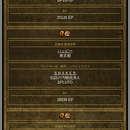
ΔPLUTO
EP
20126 EP
店舗名/都道府県
ハッピー
東京都
プレーヤー名・称号・ハウンドクラス
ＳＨＡＫＥＲ
伝説の汚物洗浄人
ΔPLUTO
EP
18939 EP
店舗名/都道府県