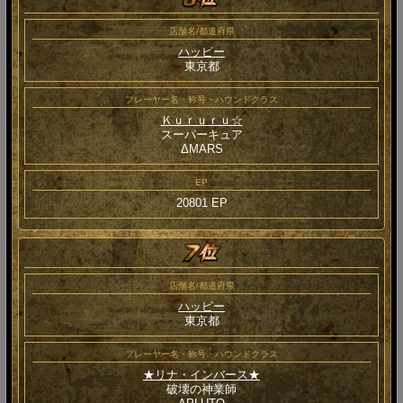
店舗名/都道府県
ハッピー
東京都
プレーヤー名・称号・ハウンドクラス
Ｋｕｒｕｒｕ☆
スーパーキュア
ΔMARS
EP
20801 EP
店舗名/都道府県
ハッピー
東京都
プレーヤー名・称号・ハウンドクラス
★リナ・インバース★
破壊の神業師