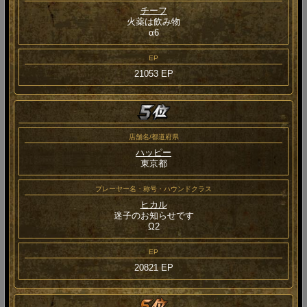
チーフ
火薬は飲み物
α6
EP
21053 EP
店舗名/都道府県
ハッピー
東京都
プレーヤー名・称号・ハウンドクラス
ヒカル
迷子のお知らせです
Ω2
EP
20821 EP