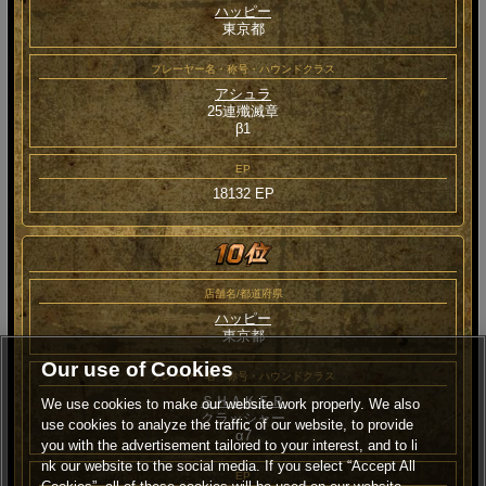
ハッピー
東京都
プレーヤー名・称号・ハウンドクラス
アシュラ
25連殲滅章
β1
EP
18132 EP
店舗名/都道府県
ハッピー
東京都
Our use of Cookies
プレーヤー名・称号・ハウンドクラス
ＳＨＡＫＥＲ
We use cookies to make our website work properly. We also
クラッシャー
use cookies to analyze the traffic of our website, to provide
α7
you with the advertisement tailored to your interest, and to li
nk our website to the social media. If you select “Accept All
EP