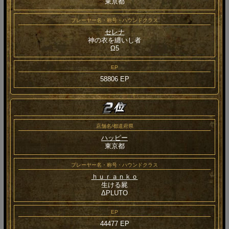
東京都
プレーヤー名・称号・ハウンドクラス
セレナ
神の衣を纏いし者
Ω5
EP
58806 EP
店舗名/都道府県
ハッピー
東京都
プレーヤー名・称号・ハウンドクラス
ｈｕｒａｎｋｏ
生ける屍
ΔPLUTO
EP
44477 EP