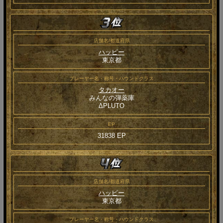
店舗名/都道府県
ハッピー
東京都
プレーヤー名・称号・ハウンドクラス
タカオー
みんなの弾薬庫
ΔPLUTO
EP
31838 EP
店舗名/都道府県
ハッピー
東京都
プレーヤー名・称号・ハウンドクラス